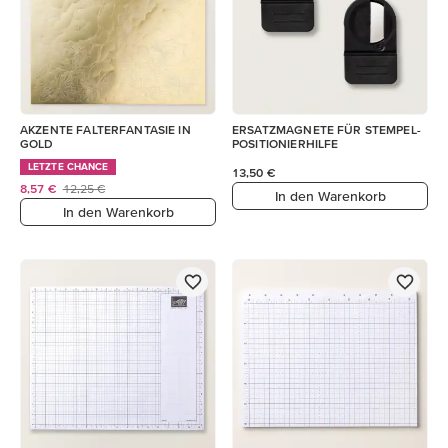
AKZENTE FALTERFANTASIE IN
ERSATZMAGNETE FÜR STEMPEL-
GOLD
POSITIONIERHILFE
LETZTE CHANCE
13,50 €
8,57 €
12,25 €
In den Warenkorb
In den Warenkorb