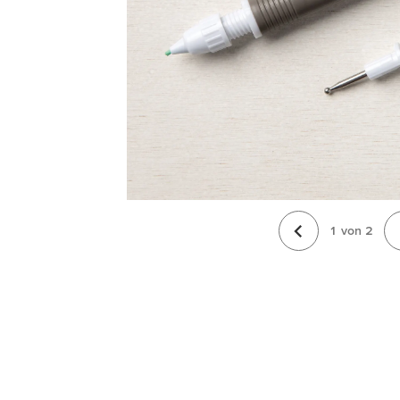
1
von
2