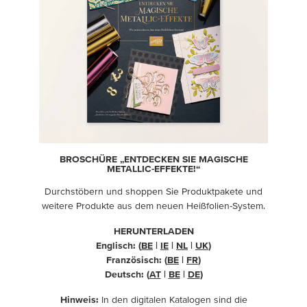
BROSCHÜRE „ENTDECKEN SIE MAGISCHE
METALLIC-EFFEKTE!“
Durchstöbern und shoppen Sie Produktpakete und
weitere Produkte aus dem neuen Heißfolien-System.
HERUNTERLADEN
Englisch: (
BE
|
IE
|
NL
|
UK
)
Französisch: (
BE
|
FR
)
Deutsch: (
AT
|
BE
|
DE
)
Hinweis:
In den digitalen Katalogen sind die