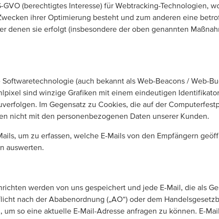
DS-GVO (berechtigtes Interesse) für Webtracking-Technologien, 
 Zwecken ihrer Optimierung besteht und zum anderen eine betro
r denen sie erfolgt (insbesondere der oben genannten Maßnah
Softwaretechnologie (auch bekannt als Web-Beacons / Web-Bugs),
lpixel sind winzige Grafiken mit einem eindeutigen Identifikato
olgen. Im Gegensatz zu Cookies, die auf der Computerfestplatt
aten nicht mit den personenbezogenen Daten unserer Kunden.
ils, um zu erfassen, welche E-Mails von den Empfängern geöffn
en auswerten.
hrichten werden von uns gespeichert und jede E-Mail, die als Ge
licht nach der Ababenordnung („AO“) oder dem Handelsgesetzbuch
, um so eine aktuelle E-Mail-Adresse anfragen zu können. E-Mai