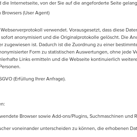
ie Internetseite, von der Sie auf die angeforderte Seite gelangt
 Browsers (User Agent)
s Webserverprotokoll verwendet. Vorausgesetzt, dass diese Date
 sofort anonymisiert und die Originalprotokolle gelöscht. Die A
r zugewiesen ist. Dadurch ist die Zuordnung zu einer bestimmt
 anonymisierter Form zu statistischen Auswertungen, ohne jede 
erhafte Links ermitteln und die Webseite kontinuierlich weiter
 Personen.
SGVO (Erfüllung Ihrer Anfrage).
en:
erwendete Browser sowie Add-ons/Plugins, Suchmaschinen und R
cher voneinander unterscheiden zu können, die erhobenen Date