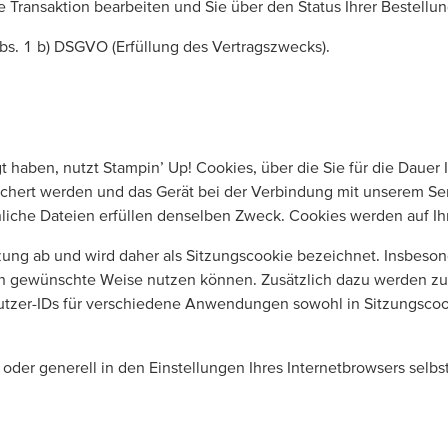
e Transaktion bearbeiten und Sie über den Status Ihrer Bestellu
Abs. 1 b) DSGVO (Erfüllung des Vertragszwecks).
haben, nutzt Stampin’ Up! Cookies, über die Sie für die Dauer I
hert werden und das Gerät bei der Verbindung mit unserem Serv
liche Dateien erfüllen denselben Zweck. Cookies werden auf I
tzung ab und wird daher als Sitzungscookie bezeichnet. Insbeso
nen gewünschte Weise nutzen können. Zusätzlich dazu werden z
tzer-IDs für verschiedene Anwendungen sowohl in Sitzungscook
er generell in den Einstellungen Ihres Internetbrowsers selbst