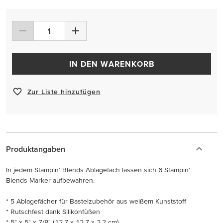
IN DEN WARENKORB
Zur Liste hinzufügen
Produktangaben
In jedem Stampin’ Blends Ablagefach lassen sich 6 Stampin’
Blends Marker aufbewahren.
* 5 Ablagefächer für Bastelzubehör aus weißem Kunststoff
* Rutschfest dank Silikonfüßen
* 5" x 5" x 7/8" (12,7 x 12,7 x 2,2 cm)