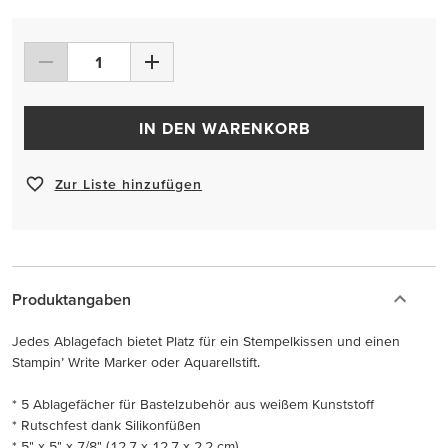
IN DEN WARENKORB
Zur Liste hinzufügen
Produktangaben
Jedes Ablagefach bietet Platz für ein Stempelkissen und einen
Stampin’ Write Marker oder Aquarellstift.
* 5 Ablagefächer für Bastelzubehör aus weißem Kunststoff
* Rutschfest dank Silikonfüßen
* 5" x 5" x 7/8" (12,7 x 12,7 x 2,2 cm)