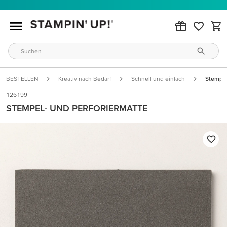
BESTELLEN
Kreativ nach Bedarf
Schnell und einfach
Stempel
126199
STEMPEL- UND PERFORIERMATTE