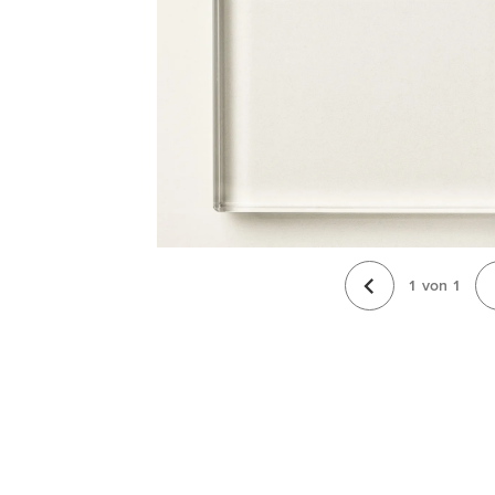
1
von
1