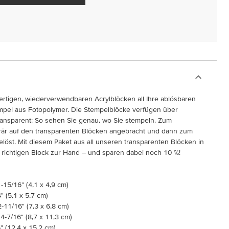
rtigen, wiederverwendbaren Acrylblöcken all Ihre ablösbaren
mpel aus Fotopolymer. Die Stempelblöcke verfügen über
transparent: So sehen Sie genau, wo Sie stempeln. Zum
är auf den transparenten Blöcken angebracht und dann zum
öst. Mit diesem Paket aus all unseren transparenten Blöcken in
richtigen Block zur Hand – und sparen dabei noch 10 %!
1-15/16" (4,1 x 4,9 cm)
" (5,1 x 5,7 cm)
2-11/16" (7,3 x 6,8 cm)
 4-7/16" (8,7 x 11,3 cm)
" (12,4 x 15,2 cm)