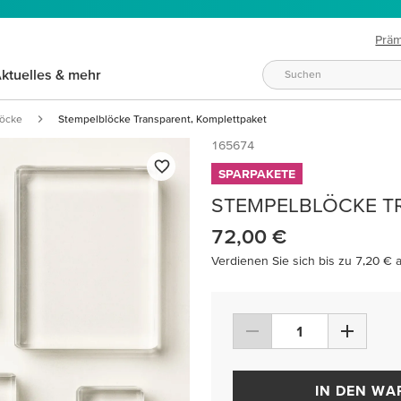
Prä
ktuelles & mehr
löcke
Stempelblöcke Transparent, Komplettpaket
165674
SPARPAKETE
STEMPELBLÖCKE T
72,00 €
Verdienen Sie sich bis zu 7,20 € 
IN DEN W