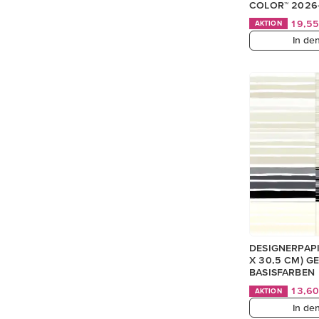
COLOR™ 2026
19,5
AKTION
In de
DESIGNERPAPIE
X 30,5 CM) G
BASISFARBEN
13,6
AKTION
In de