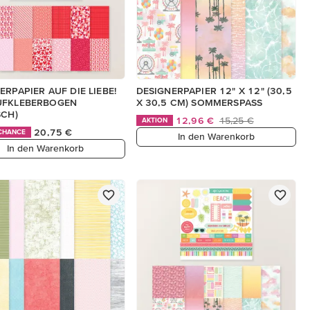
ERPAPIER AUF DIE LIEBE!
DESIGNERPAPIER 12" X 12" (30,5
UFKLEBERBOGEN
X 30,5 CM) SOMMERSPASS
SCH)
12,96 €
15,25 €
AKTION
20,75 €
 CHANCE
In den Warenkorb
In den Warenkorb