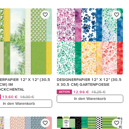
ERPAPIER 12" X 12" (30,5
DESIGNERPAPIER 12" X 12" (30,5
 CM) IM
X 30,5 CM) GARTENPOESIE
ÖCKCHENTAL
12,96 €
15,25 €
AKTION
13,60 €
16,00 €
In den Warenkorb
In den Warenkorb