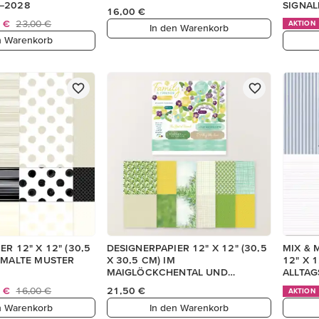
–2028
SIGNA
16,00 €
5 €
23,00 €
AKTION
In den Warenkorb
n Warenkorb
R 12" X 12" (30,5
DESIGNERPAPIER 12" X 12" (30,5
MIX & 
EMALTE MUSTER
X 30,5 CM) IM
12" X 1
MAIGLÖCKCHENTAL UND
ALLTAG
AUFKLEBERBOGEN (ENGLISCH)
0 €
16,00 €
21,50 €
AKTION
n Warenkorb
In den Warenkorb