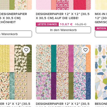
DESIGNERPAPIER
DESIGNERPAPIER 12" X 12" (30,5
MIX-IN
,5 X 30,5 CM)
X 30,5 CM) AUF DIE LIEBE!
12" (3
SCHÖNHEIT
GEMIS
10,67 €
15,25 €
LETZTE CHANCE
AKTION
In den Warenkorb
n Warenkorb
R 12" X 12" (30,5
DESIGNERPAPIER 12" X 12" (30,5
BESOND