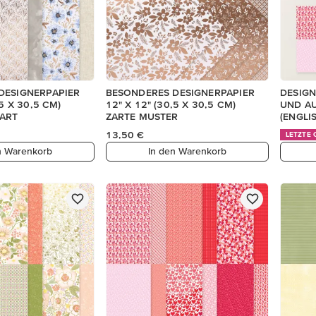
DESIGNERPAPIER
BESONDERES DESIGNERPAPIER
DESIGN
,5 X 30,5 CM)
12" X 12" (30,5 X 30,5 CM)
UND A
ART
ZARTE MUSTER
(ENGLI
13,50 €
LETZTE
n Warenkorb
In den Warenkorb