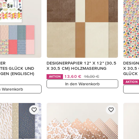
IER
DESIGNERPAPIER 12" X 12" (30,5
DESIGN
TES GLÜCK UND
X 30,5 CM) HOLZMASERUNG
X 30,5
GEN (ENGLISCH)
GLÜCK
13,60 €
16,00 €
AKTION
AKTION
In den Warenkorb
n Warenkorb