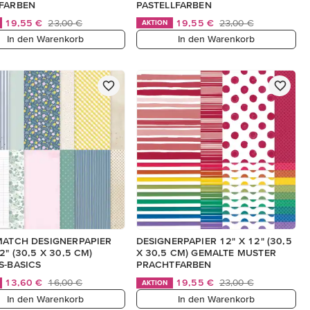
LFARBEN
PASTELLFARBEN
19,55 €
23,00 €
19,55 €
23,00 €
AKTION
In den Warenkorb
In den Warenkorb
MATCH DESIGNERPAPIER
DESIGNERPAPIER 12" X 12" (30,5
2" (30,5 X 30,5 CM)
X 30,5 CM) GEMALTE MUSTER
S-BASICS
PRACHTFARBEN
13,60 €
16,00 €
19,55 €
23,00 €
AKTION
In den Warenkorb
In den Warenkorb