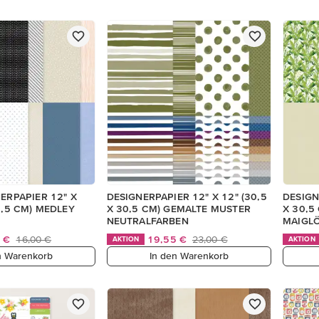
NERPAPIER 12" X
DESIGNERPAPIER 12" X 12" (30,5
DESIGN
0,5 CM) MEDLEY
X 30,5 CM) GEMALTE MUSTER
X 30,5
NEUTRALFARBEN
MAIGL
0 €
16,00 €
19,55 €
23,00 €
AKTION
AKTION
n Warenkorb
In den Warenkorb