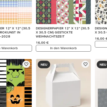
R 12" X 12" (30,5
DESIGNERPAPIER 12" X 12" (30,5
DESIGN
AROKUNST IN
X 30,5 CM) GESTICKTE
X 30,5
–2028
WEIHNACHTSZEIT
16,00 
16,00 €
n Warenkorb
In den Warenkorb
NEU
NEU