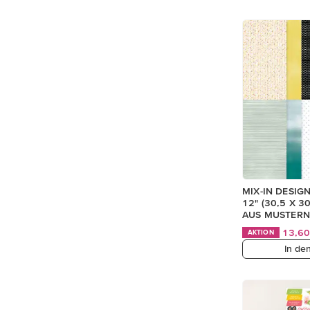
MIX-IN DESIG
12" (30,5 X 3
AUS MUSTERN
13,6
AKTION
In de