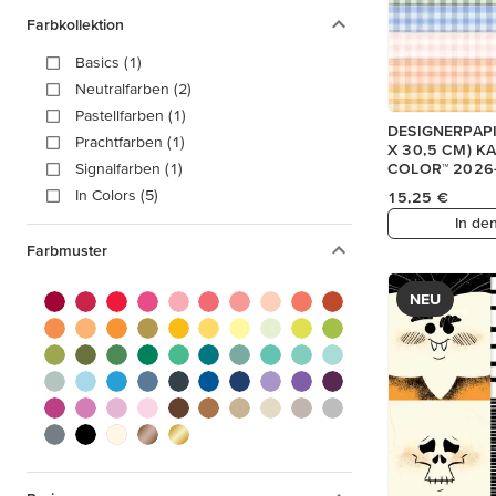
Farbkollektion
Basics (1)
Neutralfarben (2)
Pastellfarben (1)
DESIGNERPAPIE
Prachtfarben (1)
X 30,5 CM) K
COLOR™ 2026
Signalfarben (1)
In Colors (5)
15,25 €
In de
Farbmuster
NEU