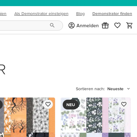
mien
Als Demonstrator einsteigen
Blog
Demonstrator finden
(opens in new tab)
Anmelden
R
Sortieren nach:
Neueste
NEU