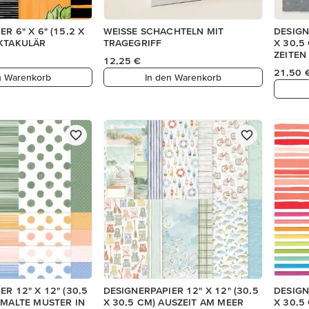
R 6" X 6" (15,2 X
WEISSE SCHACHTELN MIT
DESIGN
UKTAKULÄR
TRAGEGRIFF
X 30,5
ZEITE
12,25 €
(ENGLI
21,50 
n Warenkorb
In den Warenkorb
R 12" X 12" (30,5
DESIGNERPAPIER 12" X 12" (30,5
DESIGN
EMALTE MUSTER IN
X 30,5 CM) AUSZEIT AM MEER
X 30,5