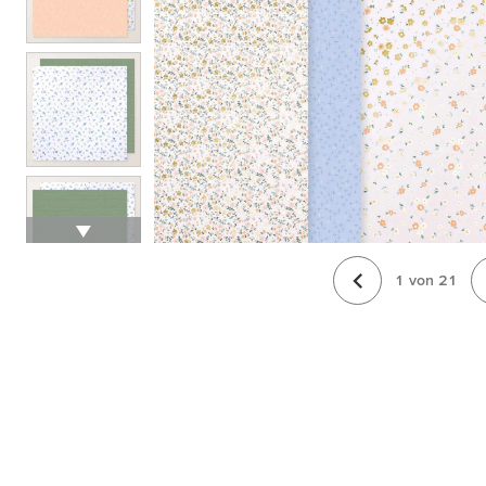
1
von
21