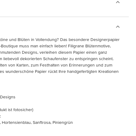
ltöne und Blüten in Vollendung? Das besondere Designerpapier
-Boutique muss man einfach lieben! Filigrane Blütenmotive,
 anmutenden Designs, verleihen diesem Papier einen ganz
 liebevoll dekorierten Schaufenster zu entspringen scheint.
lten von Karten, zum Festhalten von Erinnerungen und zum
s wunderschöne Papier rückt Ihre handgefertigten Kreationen
n Designs
ukt ist fotosicher)
c
, Hortensienblau, Sanftrosa, Piniengrün