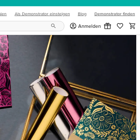
mien
Als Demonstrator einsteigen
Blog
Demonstrator finden
(opens in new tab)
Anmelden