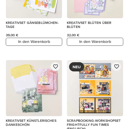
KREATIVSET GÄNSEBLÜMCHEN-
KREATIVSET BLÜTEN ÜBER
TAGE
BLÜTEN
39,00 €
32,00 €
In den Warenkorb
In den Warenkorb
NEU
KREATIVSET KÜNSTLERISCHES
SCRAPBOOKING-WORKSHOPSET
DANKESCHÖN
FRIGHTFULLY FUN TIMES
(ENGLISCH)