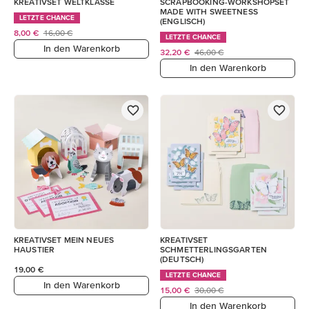
KREATIVSET WELTKLASSE
SCRAPBOOKING-WORKSHOPSET
MADE WITH SWEETNESS
LETZTE CHANCE
(ENGLISCH)
8,00 €
16,00 €
LETZTE CHANCE
In den Warenkorb
32,20 €
46,00 €
In den Warenkorb
KREATIVSET MEIN NEUES
KREATIVSET
HAUSTIER
SCHMETTERLINGSGARTEN
(DEUTSCH)
19,00 €
LETZTE CHANCE
In den Warenkorb
15,00 €
30,00 €
In den Warenkorb