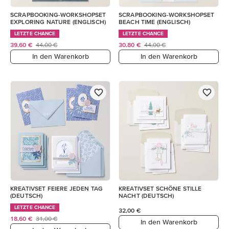
SCRAPBOOKING-WORKSHOPSET
SCRAPBOOKING-WORKSHOPSET
EXPLORING NATURE (ENGLISCH)
BEACH TIME (ENGLISCH)
LETZTE CHANCE
LETZTE CHANCE
39,60 €
44,00 €
30,80 €
44,00 €
In den Warenkorb
In den Warenkorb
KREATIVSET FEIERE JEDEN TAG
KREATIVSET SCHÖNE STILLE
(DEUTSCH)
NACHT (DEUTSCH)
LETZTE CHANCE
32,00 €
18,60 €
31,00 €
In den Warenkorb