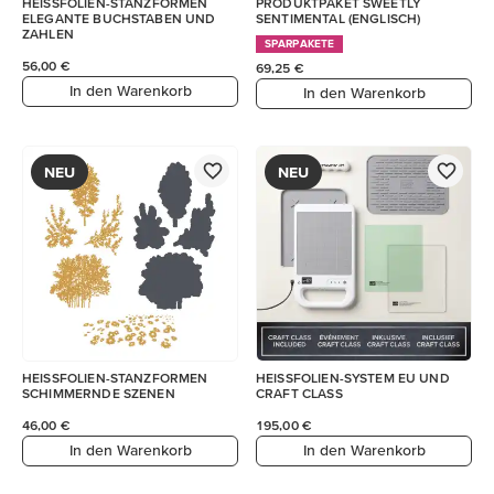
HEISSFOLIEN-STANZFORMEN
PRODUKTPAKET SWEETLY
ELEGANTE BUCHSTABEN UND
SENTIMENTAL (ENGLISCH)
ZAHLEN
SPARPAKETE
56,00 €
69,25 €
In den Warenkorb
In den Warenkorb
NEU
NEU
HEISSFOLIEN-STANZFORMEN
HEISSFOLIEN-SYSTEM EU UND
SCHIMMERNDE SZENEN
CRAFT CLASS
46,00 €
195,00 €
In den Warenkorb
In den Warenkorb