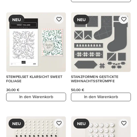
NEU
NEU
STEMPELSET KLARSICHT SWEET
STANZFORMEN GESTICKTE
FOLIAGE
WEIHNACHTSSTRÜMPFE
30,00 €
50,00 €
In den Warenkorb
In den Warenkorb
NEU
NEU