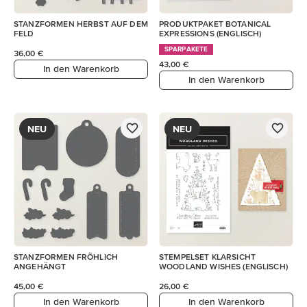
STANZFORMEN HERBST AUF DEM
PRODUKTPAKET BOTANICAL
FELD
EXPRESSIONS (ENGLISCH)
SPARPAKETE
36,00 €
43,00 €
In den Warenkorb
In den Warenkorb
NEU
NEU
STANZFORMEN FRÖHLICH
STEMPELSET KLARSICHT
ANGEHÄNGT
WOODLAND WISHES (ENGLISCH)
45,00 €
26,00 €
In den Warenkorb
In den Warenkorb