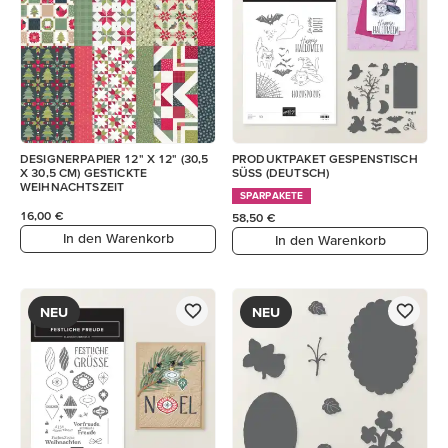
DESIGNERPAPIER 12" X 12" (30,5
PRODUKTPAKET GESPENSTISCH
X 30,5 CM) GESTICKTE
SÜSS (DEUTSCH)
WEIHNACHTSZEIT
SPARPAKETE
16,00 €
58,50 €
In den Warenkorb
In den Warenkorb
NEU
NEU