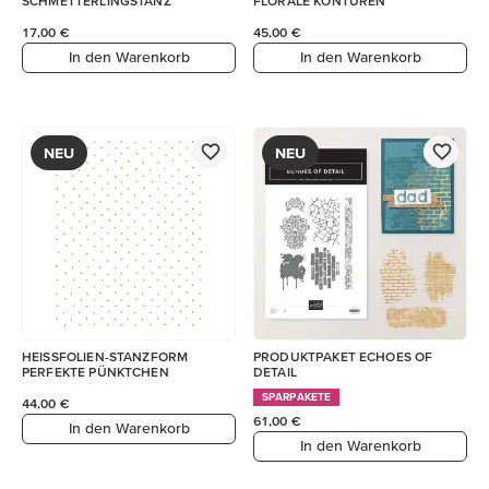
SCHMETTERLINGSTANZ
FLORALE KONTUREN
17,00 €
45,00 €
In den Warenkorb
In den Warenkorb
NEU
NEU
HEISSFOLIEN-STANZFORM
PRODUKTPAKET ECHOES OF
PERFEKTE PÜNKTCHEN
DETAIL
SPARPAKETE
44,00 €
61,00 €
In den Warenkorb
In den Warenkorb