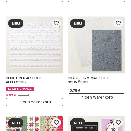
NEU
NEU
BORDÜREN-AKZENTE
PRÄGEFORM MAGISCHE
ALLTAGSMIX
SCHNÖRKEL
LETZTE CHANCE
12,75 €
5,60 €
8,00 €
In den Warenkorb
In den Warenkorb
NEU
NEU