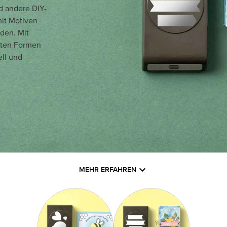
d andere DIY-
mit Motiven
den. Mit
sten Formen
ell und
MEHR ERFAHREN