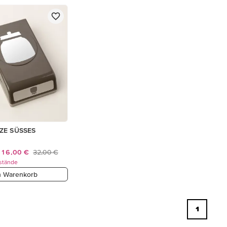
ZE SÜSSES
16,00 €
32,00 €
stände
n Warenkorb
1