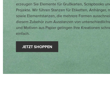
erzeugen Sie Elemente für Grußkarten, Scrapbooks un
Projekte. Wir führen Stanzen für Etiketten, Anhänger, 
sowie Elementstanzen, die mehrere Formen ausschnei
diesem Zubehör zum Ausstanzen von unterschiedlich
und Motiven aus Papier gelingen Ihre Kreationen schn
einfach.
JETZT SHOPPEN