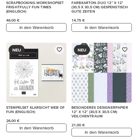
SCRAPBOOKING-WORKSHOPSET
FARBKARTON-DUO 12" X 12"
FRIGHTFULLY FUN TIMES
(30,5 X 30,5 CM) GESPENSTISCH
(ENGLISCH)
GUTE ZEITEN
46,00 €
14,75 €
In den Warenkorb
In den Warenkorb
NEU
NEU
STEMPELSET KLARSICHT WEB OF
BESONDERES DESIGNERPAPIER
FUN (ENGLISCH)
12" X 12" (30,5 X 30,5 CM)
VEILCHENTRAUM
26,00 €
21,00 €
In den Warenkorb
In den Warenkorb