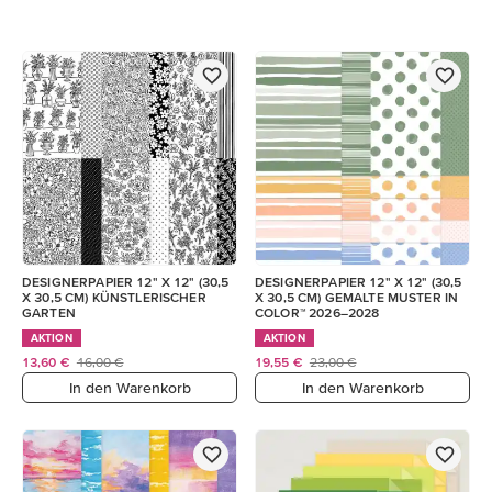
DESIGNERPAPIER 12" X 12" (30,5
DESIGNERPAPIER 12" X 12" (30,5
X 30,5 CM) KÜNSTLERISCHER
X 30,5 CM) GEMALTE MUSTER IN
GARTEN
COLOR™ 2026–2028
AKTION
AKTION
13,60 €
16,00 €
19,55 €
23,00 €
In den Warenkorb
In den Warenkorb