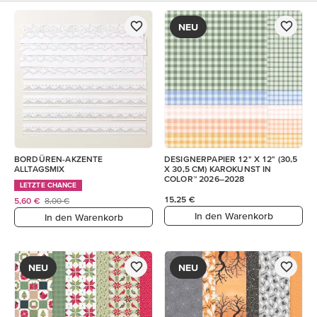
NEU
BORDÜREN-AKZENTE
DESIGNERPAPIER 12" X 12" (30,5
ALLTAGSMIX
X 30,5 CM) KAROKUNST IN
COLOR™ 2026–2028
LETZTE CHANCE
15,25 €
5,60 €
8,00 €
In den Warenkorb
In den Warenkorb
NEU
NEU