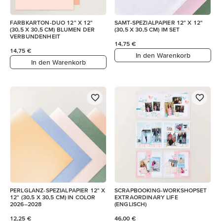
FARBKARTON-DUO 12" X 12"
SAMT-SPEZIALPAPIER 12" X 12"
(30,5 X 30,5 CM) BLUMEN DER
(30,5 X 30,5 CM) IM SET
VERBUNDENHEIT
14,75 €
14,75 €
In den Warenkorb
In den Warenkorb
PERLGLANZ-SPEZIALPAPIER 12" X
SCRAPBOOKING-WORKSHOPSET
12" (30,5 X 30,5 CM) IN COLOR
EXTRAORDINARY LIFE
2026–2028
(ENGLISCH)
12,25 €
46,00 €