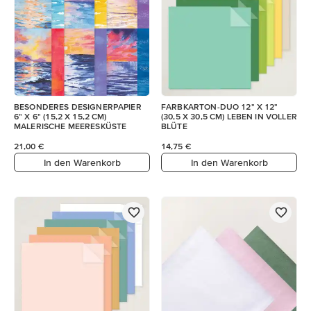
BESONDERES DESIGNERPAPIER
FARBKARTON-DUO 12" X 12"
6" X 6" (15,2 X 15,2 CM)
(30,5 X 30,5 CM) LEBEN IN VOLLER
MALERISCHE MEERESKÜSTE
BLÜTE
21,00 €
14,75 €
In den Warenkorb
In den Warenkorb