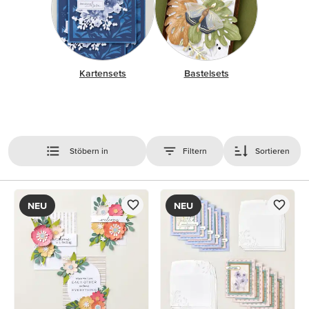
Kartensets
Bastelsets
Stöbern in
Filtern
Sortieren
NEU
NEU