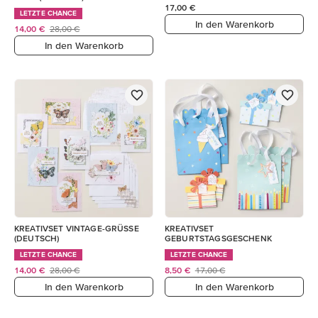
17,00 €
LETZTE CHANCE
In den Warenkorb
14,00 €
28,00 €
In den Warenkorb
KREATIVSET VINTAGE-GRÜSSE
KREATIVSET
(DEUTSCH)
GEBURTSTAGSGESCHENK
LETZTE CHANCE
LETZTE CHANCE
14,00 €
28,00 €
8,50 €
17,00 €
In den Warenkorb
In den Warenkorb