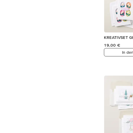
KREATIVSET G
19,00 €
In de