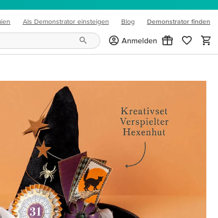
mien
Als Demonstrator einsteigen
Blog
Demonstrator finden
(opens in new tab)
Anmelden