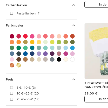
In de
Farbkollektion
Pastellfarben (1)
Farbmuster
Preis
KREATIVSET 
DANKESCHÖN
5 €–10 € (3)
10 €–25 € (20)
23,00 €
In de
25 €–50 € (12)