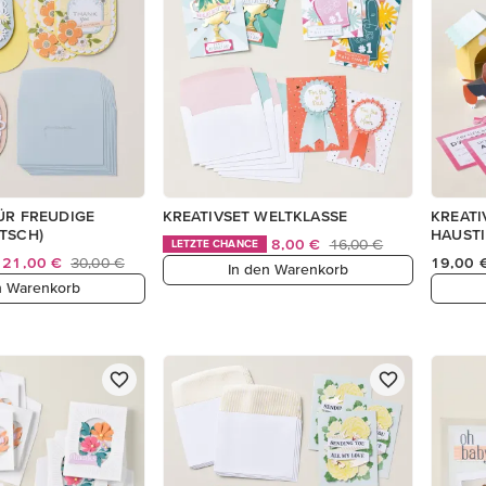
ÜR FREUDIGE
KREATIVSET WELTKLASSE
KREATI
TSCH)
HAUSTI
8,00 €
16,00 €
LETZTE CHANCE
21,00 €
30,00 €
19,00 
In den Warenkorb
n Warenkorb