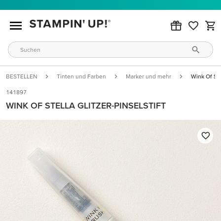
BESTELLEN
Tinten und Farben
Marker und mehr
Wink Of Ste
141897
WINK OF STELLA GLITZER-PINSELSTIFT