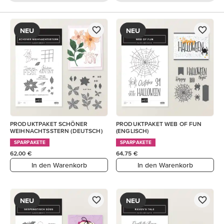
NEU
NEU
PRODUKTPAKET SCHÖNER
PRODUKTPAKET WEB OF FUN
WEIHNACHTSSTERN (DEUTSCH)
(ENGLISCH)
SPARPAKETE
SPARPAKETE
62,00 €
64,75 €
In den Warenkorb
In den Warenkorb
NEU
NEU