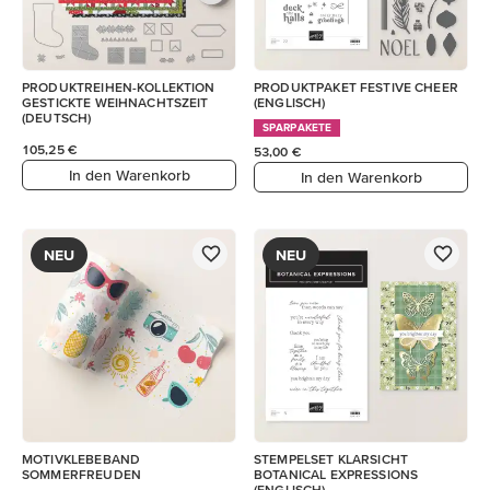
PRODUKTREIHEN-KOLLEKTION
PRODUKTPAKET FESTIVE CHEER
GESTICKTE WEIHNACHTSZEIT
(ENGLISCH)
(DEUTSCH)
SPARPAKETE
105,25 €
53,00 €
In den Warenkorb
In den Warenkorb
NEU
NEU
MOTIVKLEBEBAND
STEMPELSET KLARSICHT
SOMMERFREUDEN
BOTANICAL EXPRESSIONS
(ENGLISCH)