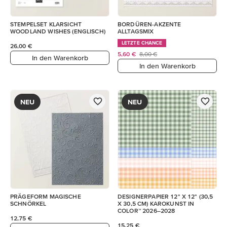
STEMPELSET KLARSICHT
BORDÜREN-AKZENTE
WOODLAND WISHES (ENGLISCH)
ALLTAGSMIX
LETZTE CHANCE
26,00 €
5,60 €
8,00 €
In den Warenkorb
In den Warenkorb
NEU
NEU
PRÄGEFORM MAGISCHE
DESIGNERPAPIER 12" X 12" (30,5
SCHNÖRKEL
X 30,5 CM) KAROKUNST IN
COLOR™ 2026–2028
12,75 €
15,25 €