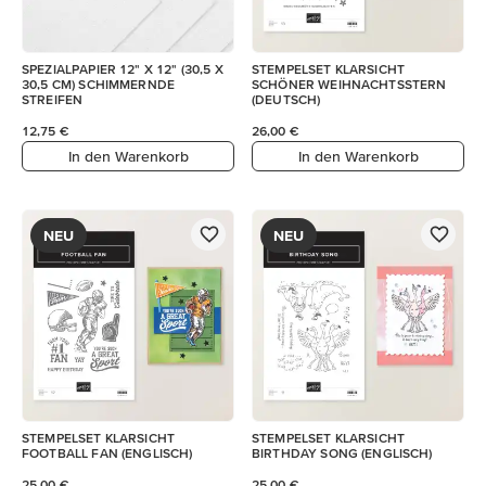
SPEZIALPAPIER 12" X 12" (30,5 X
STEMPELSET KLARSICHT
30,5 CM) SCHIMMERNDE
SCHÖNER WEIHNACHTSSTERN
STREIFEN
(DEUTSCH)
12,75 €
26,00 €
In den Warenkorb
In den Warenkorb
NEU
NEU
STEMPELSET KLARSICHT
STEMPELSET KLARSICHT
FOOTBALL FAN (ENGLISCH)
BIRTHDAY SONG (ENGLISCH)
25,00 €
25,00 €