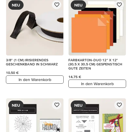
NEU
NEU
3/8" (1 CM) IRISIERENDES
FARBKARTON-DUO 12" X 12"
GESCHENKBAND IN SCHWARZ
(30,5 X 30,5 CM) GESPENSTISCH
GUTE ZEITEN
10,50 €
14,75 €
In den Warenkorb
In den Warenkorb
NEU
NEU