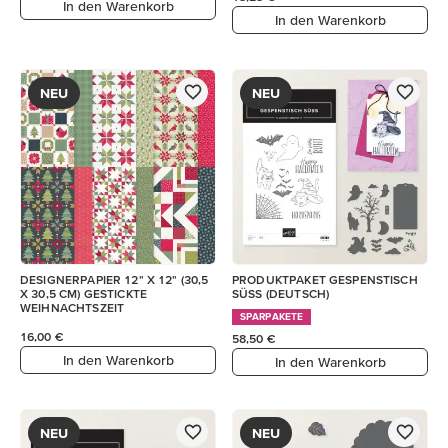
In den Warenkorb
In den Warenkorb
NEU
NEU
DESIGNERPAPIER 12" X 12" (30,5
PRODUKTPAKET GESPENSTISCH
X 30,5 CM) GESTICKTE
SÜSS (DEUTSCH)
WEIHNACHTSZEIT
SPARPAKETE
16,00 €
58,50 €
In den Warenkorb
In den Warenkorb
NEU
NEU