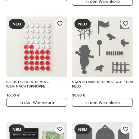
In den Warenkorb
NEU
NEU
SELBSTKLEBENDE MINI-
STANZFORMEN HERBST AUF DEM
WEIHNACHTSKNÖPFE
FELD
10,50 €
36,00 €
In den Warenkorb
In den Warenkorb
NEU
NEU