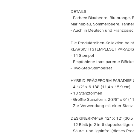
DETAILS
- Farben: Blaubeere, Blutorange, 
Marineblau, Sommerbeere, Tanne
- Auch in Deutsch und Französisch
Die Produktreihen-Kollektion beinh
KLARSICHTSTEMPELSET PARADISE 
- 14 Stempel
- Empfohlene transparente Blöcke (s
- Two-Step-Stempelset
HYBRID-PRÄGEFORM PARADISE GA
- 4-1/2" x 6-1/4" (11,4 x 15,9 cm)
- 13 Stanzformen
- Größte Stanzform: 2-3/8" x 6" (1
- Zur Verwendung mit einer Stanz-
DESIGNERPAPIER 12" X 12" (30,
- 12 Blatt: je 2 in 6 doppelseitige
- Säure- und ligninfrei (dieses Prod