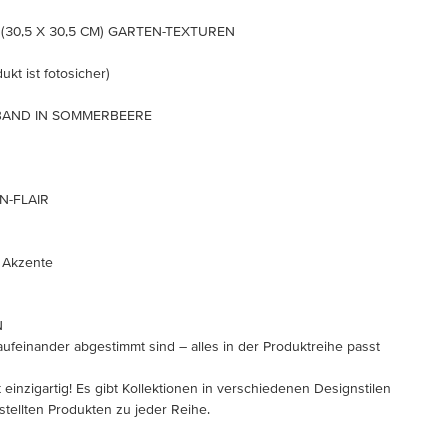
" (30,5 X 30,5 CM) GARTEN-TEXTUREN
ukt ist fotosicher)
KBAND IN SOMMERBEERE
N-FLAIR
e Akzente
N
aufeinander abgestimmt sind – alles in der Produktreihe passt
t einzigartig! Es gibt Kollektionen in verschiedenen Designstilen
tellten Produkten zu jeder Reihe.