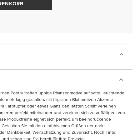
ARENKORB
arden Poetry treffen üppige Pflanzenmotive auf satte, leuchtende
nte mehrlagig gestalten, mit filigranen Blattmotiven Akzente
em Farbtupfer oder etwas Glanz den letzten Schliff verleihen
nieren perfekt miteinander und vereinen sich zu auffälligen, von
iese Produktreihe eignet sich perfekt, um beeindruckende
. Gestalten Sie mit den einfühlsamen Grüßen der darin
der Dankbarkeit, Wertschätzung und Zuversicht. Noch Tinte,
und schon sind Sie bereit für Ihre Projekte.