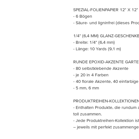
SPEZIAL-FOLIENPAPIER 12" X 12
- 6 Bögen
- Säure- und ligninfrei (dieses Prod
1/4" (6,4 MM) GLANZ-GESCHEN
- Breite: 1/4" (6,4 mm)
- Länge: 10 Yards (9,1 m)
RUNDE EPOXID-AKZENTE GARTE
- 80 selbstklebende Akzente
- je 20 in 4 Farben
- 40 florale Akzente, 40 einfarbig
- 5 mm, 6 mm
PRODUKTREIHEN-KOLLEKTIONE
- Enthalten Produkte, die rundum 
toll zusammen.
- Jede Produktreihen-Kollektion is
– jeweils mit perfekt zusammenges