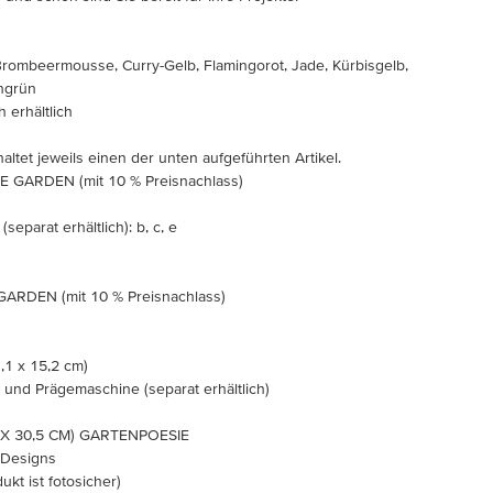
Brombeermousse, Curry-Gelb, Flamingorot, Jade, Kürbisgelb,
ngrün
 erhältlich
altet jeweils einen der unten aufgeführten Artikel.
GARDEN (mit 10 % Preisnachlass)
eparat erhältlich): b, c, e
RDEN (mit 10 % Preisnachlass)
1,1 x 15,2 cm)
 und Prägemaschine (separat erhältlich)
5 X 30,5 CM) GARTENPOESIE
n Designs
ukt ist fotosicher)