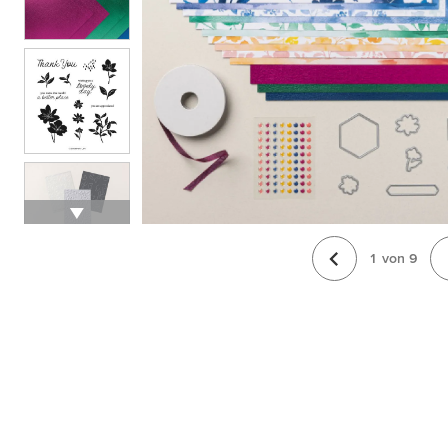
1
von
9