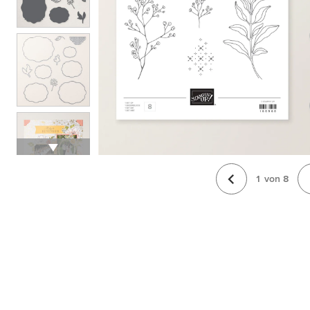
1
von
8