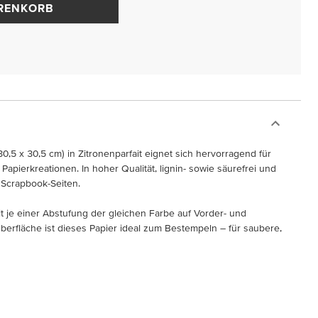
ARENKORB
0,5 x 30,5 cm) in Zitronenparfait eignet sich hervorragend für
apierkreationen. In hoher Qualität, lignin- sowie säurefrei und
r Scrapbook-Seiten.
it je einer Abstufung der gleichen Farbe auf Vorder- und
Oberfläche ist dieses Papier ideal zum Bestempeln – für saubere,