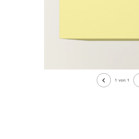
1
von
1