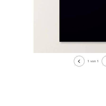
1
von
1