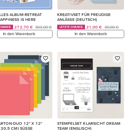
LLES ALBUM-RETREAT
KREATIVSET FÜR FREUDIGE
APPINESS IS HERE
ANLÄSSE (DEUTSCH)
272,70 €
303,00 €
21,00 €
30,00 €
 CHANCE
LETZTE CHANCE
In den Warenkorb
In den Warenkorb
RTON-DUO 12" X 12"
STEMPELSET KLARSICHT DREAM
X 30,5 CM) SÜSSE
TEAM (ENGLISCH)