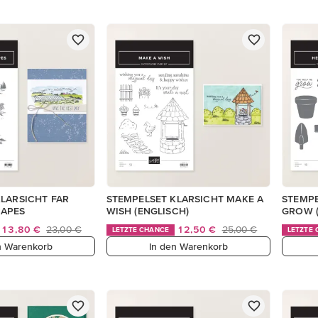
LARSICHT FAR
STEMPELSET KLARSICHT MAKE A
STEMPE
APES
WISH (ENGLISCH)
GROW (
13,80 €
23,00 €
12,50 €
25,00 €
LETZTE CHANCE
LETZTE
n Warenkorb
In den Warenkorb