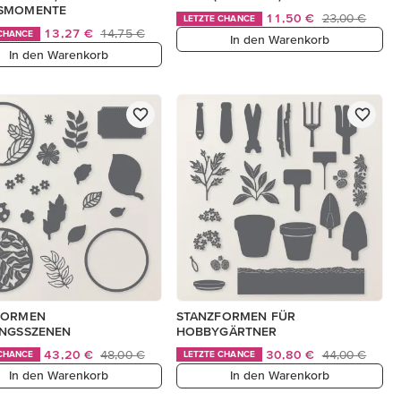
SMOMENTE
11,50 €
23,00 €
LETZTE CHANCE
13,27 €
14,75 €
 CHANCE
In den Warenkorb
In den Warenkorb
FORMEN
STANZFORMEN FÜR
INGSSZENEN
HOBBYGÄRTNER
43,20 €
48,00 €
30,80 €
44,00 €
 CHANCE
LETZTE CHANCE
In den Warenkorb
In den Warenkorb