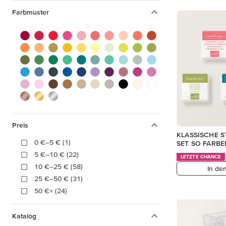
Farbmuster
Preis
KLASSISCHE S
0 €–5 € (1)
SET SO FARB
5 €–10 € (22)
LETZTE CHANCE
10 €–25 € (58)
In de
25 €–50 € (31)
50 €+ (24)
Katalog