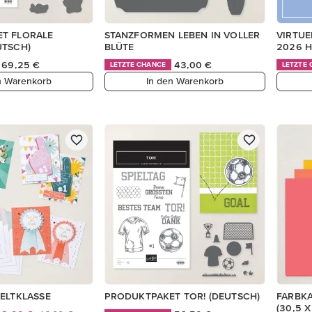
T FLORALE
STANZFORMEN LEBEN IN VOLLER
VIRTUE
UTSCH)
BLÜTE
2026 H
69,25 €
43,00 €
LETZTE CHANCE
LETZTE
n Warenkorb
In den Warenkorb
ELTKLASSE
PRODUKTPAKET TOR! (DEUTSCH)
FARBKA
(30,5 