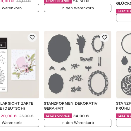
8,00 €
16,00 €
56,50 €
LETZTE CHANCE
GLÜCK
n Warenkorb
In den Warenkorb
LETZTE
KLARSICHT ZARTE
STANZFORMEN DEKORATIV
STANZ
E (DEUTSCH)
GERAHMT
FRÜHL
20,00 €
25,00 €
34,00 €
LETZTE CHANCE
LETZTE
n Warenkorb
In den Warenkorb