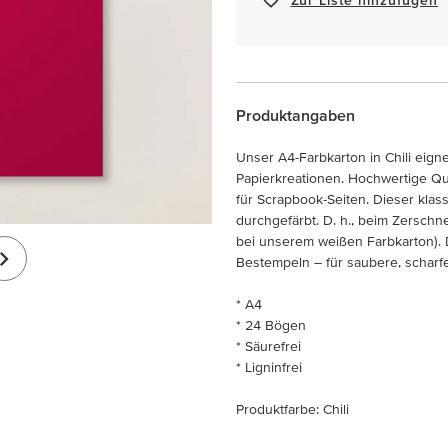
Produktangaben
Unser A4-Farbkarton in Chili eign
Papierkreationen. Hochwertige Qual
für Scrapbook-Seiten. Dieser klas
durchgefärbt. D. h., beim Zersch
bei unserem weißen Farbkarton). D
Bestempeln – für saubere, scharfe
* A4
* 24 Bögen
* Säurefrei
* Ligninfrei
Produktfarbe: Chili