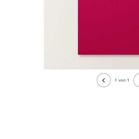
1
von
1