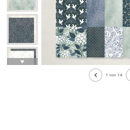
1
von
14