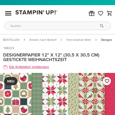
BESTELLEN
Kreativ nach Bedarf
Ihre kreative Welt
Designerp
168223
DESIGNERPAPIER 12" X 12" (30,5 X 30,5 CM)
GESTICKTE WEIHNACHTSZEIT
Die Kollektion entdecken
NEU