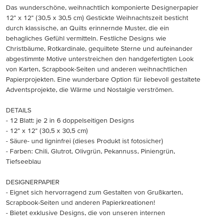
Das wunderschöne, weihnachtlich komponierte Designerpapier
12" x 12" (30,5 x 30,5 cm) Gestickte Weihnachtszeit besticht
durch klassische, an Quilts erinnernde Muster, die ein
behagliches Gefühl vermitteln. Festliche Designs wie
Christbäume, Rotkardinale, gequiltete Sterne und aufeinander
abgestimmte Motive unterstreichen den handgefertigten Look
von Karten, Scrapbook-Seiten und anderen weihnachtlichen
Papierprojekten. Eine wunderbare Option für liebevoll gestaltete
Adventsprojekte, die Wärme und Nostalgie verströmen.
DETAILS
- 12 Blatt: je 2 in 6 doppelseitigen Designs
- 12" x 12" (30,5 x 30,5 cm)
- Säure- und ligninfrei (dieses Produkt ist fotosicher)
- Farben: Chili, Glutrot, Olivgrün, Pekannuss, Piniengrün,
Tiefseeblau
DESIGNERPAPIER
- Eignet sich hervorragend zum Gestalten von Grußkarten,
Scrapbook-Seiten und anderen Papierkreationen!
- Bietet exklusive Designs, die von unseren internen