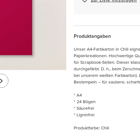
Produktangaben
Unser A4-Farbkarton in Chili eign
Papierkreationen. Hochwertige Qual
für Scrapbook-Seiten. Dieser klas
durchgefärbt. D. h., beim Zersch
bei unserem weißen Farbkarton). D
Bestempeln – für saubere, scharfe
* A4
* 24 Bögen
* Säurefrei
* Ligninfrei
Produktfarbe: Chili