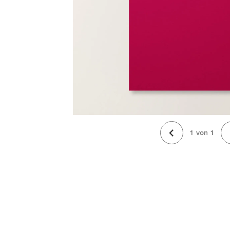
1
von
1