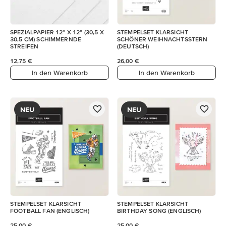
SPEZIALPAPIER 12" X 12" (30,5 X
STEMPELSET KLARSICHT
30,5 CM) SCHIMMERNDE
SCHÖNER WEIHNACHTSSTERN
STREIFEN
(DEUTSCH)
12,75 €
26,00 €
In den Warenkorb
In den Warenkorb
NEU
NEU
STEMPELSET KLARSICHT
STEMPELSET KLARSICHT
FOOTBALL FAN (ENGLISCH)
BIRTHDAY SONG (ENGLISCH)
25,00 €
25,00 €