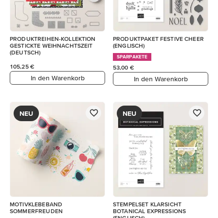
PRODUKTREIHEN-KOLLEKTION
PRODUKTPAKET FESTIVE CHEER
GESTICKTE WEIHNACHTSZEIT
(ENGLISCH)
(DEUTSCH)
SPARPAKETE
105,25 €
53,00 €
In den Warenkorb
In den Warenkorb
NEU
NEU
MOTIVKLEBEBAND
STEMPELSET KLARSICHT
SOMMERFREUDEN
BOTANICAL EXPRESSIONS
(ENGLISCH)