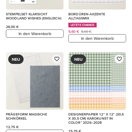
STEMPELSET KLARSICHT
BORDÜREN-AKZENTE
WOODLAND WISHES (ENGLISCH)
ALLTAGSMIX
LETZTE CHANCE
26,00 €
5,60 €
8,00 €
In den Warenkorb
In den Warenkorb
NEU
NEU
PRÄGEFORM MAGISCHE
DESIGNERPAPIER 12" X 12" (30,5
SCHNÖRKEL
X 30,5 CM) KAROKUNST IN
COLOR™ 2026–2028
12,75 €
15,25 €