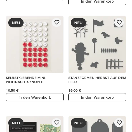
In den Warenkorb
NEU
NEU
SELBSTKLEBENDE MINI-
STANZFORMEN HERBST AUF DEM
WEIHNACHTSKNÖPFE
FELD
10,50 €
36,00 €
In den Warenkorb
In den Warenkorb
NEU
NEU