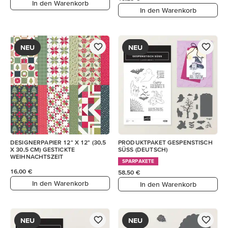
In den Warenkorb
In den Warenkorb
NEU
NEU
DESIGNERPAPIER 12" X 12" (30,5
PRODUKTPAKET GESPENSTISCH
X 30,5 CM) GESTICKTE
SÜSS (DEUTSCH)
WEIHNACHTSZEIT
SPARPAKETE
16,00 €
58,50 €
In den Warenkorb
In den Warenkorb
NEU
NEU