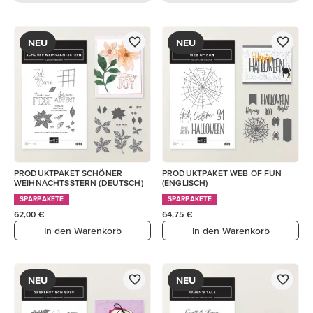
NEU
NEU
PRODUKTPAKET SCHÖNER
PRODUKTPAKET WEB OF FUN
WEIHNACHTSSTERN (DEUTSCH)
(ENGLISCH)
SPARPAKETE
SPARPAKETE
62,00 €
64,75 €
In den Warenkorb
In den Warenkorb
NEU
NEU