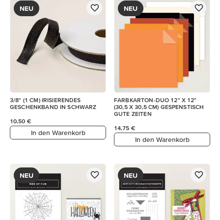
NEU
NEU
3/8" (1 CM) IRISIERENDES
FARBKARTON-DUO 12" X 12"
GESCHENKBAND IN SCHWARZ
(30,5 X 30,5 CM) GESPENSTISCH
GUTE ZEITEN
10,50 €
14,75 €
In den Warenkorb
In den Warenkorb
NEU
NEU