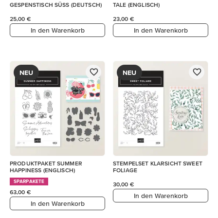
GESPENSTISCH SÜSS (DEUTSCH)
TALE (ENGLISCH)
25,00 €
23,00 €
In den Warenkorb
In den Warenkorb
NEU
NEU
PRODUKTPAKET SUMMER
STEMPELSET KLARSICHT SWEET
HAPPINESS (ENGLISCH)
FOLIAGE
SPARPAKETE
30,00 €
63,00 €
In den Warenkorb
In den Warenkorb