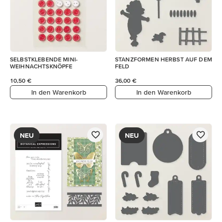
SELBSTKLEBENDE MINI-
STANZFORMEN HERBST AUF DEM
WEIHNACHTSKNÖPFE
FELD
10,50 €
36,00 €
In den Warenkorb
In den Warenkorb
NEU
NEU