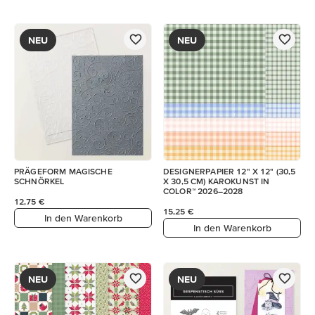
NEU
NEU
PRÄGEFORM MAGISCHE
DESIGNERPAPIER 12" X 12" (30,5
SCHNÖRKEL
X 30,5 CM) KAROKUNST IN
COLOR™ 2026–2028
12,75 €
15,25 €
In den Warenkorb
In den Warenkorb
NEU
NEU