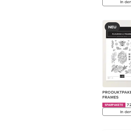
In de
NEU
PRODUKTPAKE
FRAMES
7
SPARPAKETE
In de