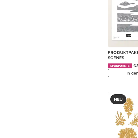
PRODUKTPAKE
SCENES
6
SPARPAKETE
In de
NEU