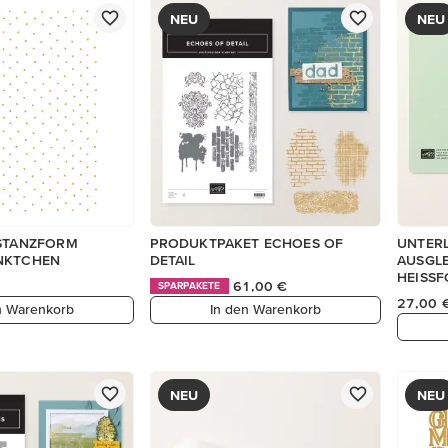
NEU
NEU
-STANZFORM
PRODUKTPAKET ECHOES OF
UNTER
NKTCHEN
DETAIL
AUSGLE
HEISSF
61,00 €
SPARPAKETE
27,00 
n Warenkorb
In den Warenkorb
NEU
NEU