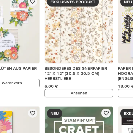
EXKLUSIVES PRODUKT
NEU
LÜTEN AUS PAPIER
BESONDERES DESIGNERPAPIER
PAPER
12" X 12" (30,5 X 30,5 CM)
HOORA
HERBSTLIEBE
(ENGLI
n Warenkorb
6,00 €
18,00 
Ansehen
NEU
EXK