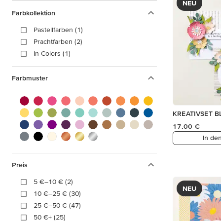
NEU
Farbkollektion
Pastellfarben (1)
Prachtfarben (2)
In Colors (1)
Farbmuster
KREATIVSET B
17,00 €
In de
Preis
5 €–10 € (2)
NEU
10 €–25 € (30)
25 €–50 € (47)
50 €+ (25)