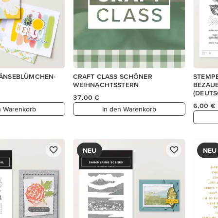
GÄNSEBLÜMCHEN-
CRAFT CLASS SCHÖNER
STEMPE
WEIHNACHTSSTERN
BEZAU
(DEUTS
37,00 €
6,00 €
n Warenkorb
In den Warenkorb
NEU
NEU