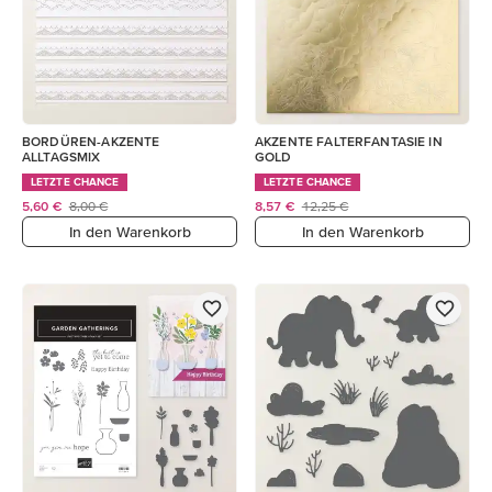
BORDÜREN-AKZENTE
AKZENTE FALTERFANTASIE IN
ALLTAGSMIX
GOLD
LETZTE CHANCE
LETZTE CHANCE
5,60 €
8,00 €
8,57 €
12,25 €
In den Warenkorb
In den Warenkorb