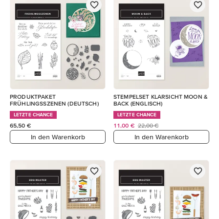
PRODUKTPAKET
STEMPELSET KLARSICHT MOON &
FRÜHLINGSSZENEN (DEUTSCH)
BACK (ENGLISCH)
LETZTE CHANCE
LETZTE CHANCE
65,50 €
11,00 €
22,00 €
In den Warenkorb
In den Warenkorb