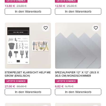
LETZTE CHANCE
LETZTE CHANCE
13,80 €
23,00 €
12,50 €
25,00 €
In den Warenkorb
In den Warenkorb
STEMPELSET KLARSICHT HELP ME
SPEZIALPAPIER 12" X 12" (30,5 X
GROW (ENGLISCH)
30,5 CM) MONDSCHIMMER
LETZTE CHANCE
LETZTE CHANCE
27,00 €
30,00 €
6,82 €
9,75 €
In den Warenkorb
In den Warenkorb