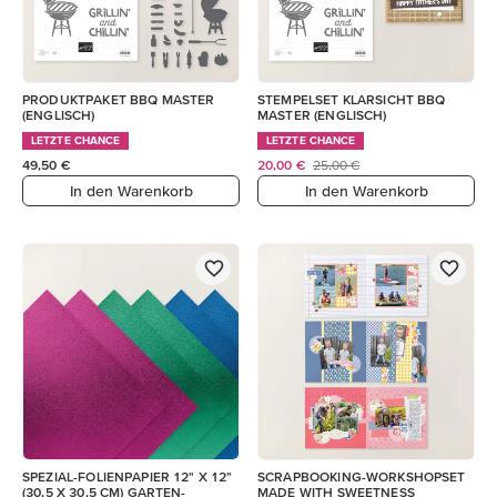
PRODUKTPAKET BBQ MASTER
STEMPELSET KLARSICHT BBQ
(ENGLISCH)
MASTER (ENGLISCH)
LETZTE CHANCE
LETZTE CHANCE
49,50 €
20,00 €
25,00 €
In den Warenkorb
In den Warenkorb
SPEZIAL-FOLIENPAPIER 12" X 12"
SCRAPBOOKING-WORKSHOPSET
(30,5 X 30,5 CM) GARTEN-
MADE WITH SWEETNESS