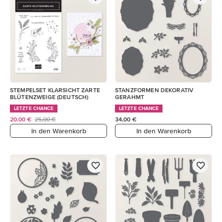
STEMPELSET KLARSICHT ZARTE
STANZFORMEN DEKORATIV
BLÜTENZWEIGE (DEUTSCH)
GERAHMT
LETZTE CHANCE
LETZTE CHANCE
20,00 €
25,00 €
34,00 €
In den Warenkorb
In den Warenkorb