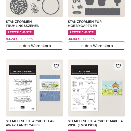
STANZFORMEN
STANZFORMEN FÜR
FRÜHLINGSSZENEN
HOBBYGÄRTNER
LETZTE CHANCE
LETZTE CHANCE
43,20 €
48,00 €
30,80 €
44,00 €
In den Warenkorb
In den Warenkorb
STEMPELSET KLARSICHT FAR
STEMPELSET KLARSICHT MAKE A
AWAY LANDSCAPES
WISH (ENGLISCH)