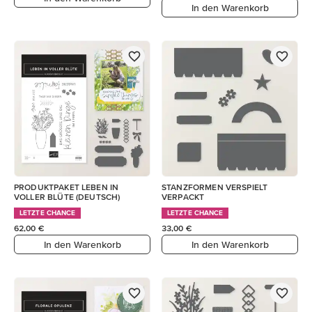
In den Warenkorb
PRODUKTPAKET LEBEN IN
STANZFORMEN VERSPIELT
VOLLER BLÜTE (DEUTSCH)
VERPACKT
LETZTE CHANCE
LETZTE CHANCE
62,00 €
33,00 €
In den Warenkorb
In den Warenkorb