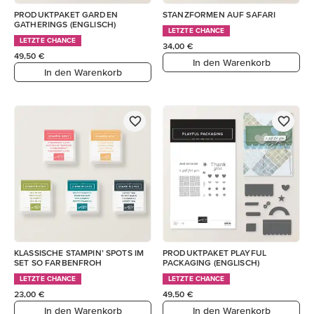
PRODUKTPAKET GARDEN
STANZFORMEN AUF SAFARI
GATHERINGS (ENGLISCH)
LETZTE CHANCE
LETZTE CHANCE
34,00 €
49,50 €
In den Warenkorb
In den Warenkorb
KLASSISCHE STAMPIN’ SPOTS IM
PRODUKTPAKET PLAYFUL
SET SO FARBENFROH
PACKAGING (ENGLISCH)
LETZTE CHANCE
LETZTE CHANCE
23,00 €
49,50 €
In den Warenkorb
In den Warenkorb