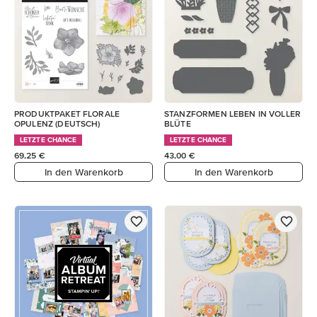
PRODUKTPAKET FLORALE
STANZFORMEN LEBEN IN VOLLER
OPULENZ (DEUTSCH)
BLÜTE
LETZTE CHANCE
LETZTE CHANCE
69,25 €
43,00 €
In den Warenkorb
In den Warenkorb