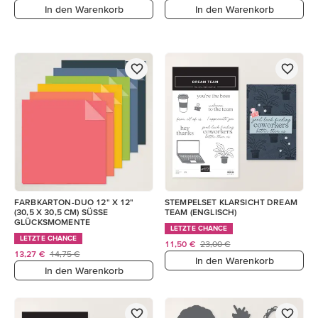
In den Warenkorb
In den Warenkorb
FARBKARTON-DUO 12" X 12"
STEMPELSET KLARSICHT DREAM
(30,5 X 30,5 CM) SÜSSE
TEAM (ENGLISCH)
GLÜCKSMOMENTE
LETZTE CHANCE
LETZTE CHANCE
11,50 €
23,00 €
13,27 €
14,75 €
In den Warenkorb
In den Warenkorb