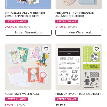
VIRTUELLES ALBUM-RETREAT
KREATIVSET FÜR FREUDIGE
2026 HAPPINESS IS HERE
ANLÄSSE (DEUTSCH)
LETZTE CHANCE
LETZTE CHANCE
272,70 €
303,00 €
21,00 €
30,00 €
In den Warenkorb
In den Warenkorb
KREATIVSET WELTKLASSE
PRODUKTPAKET TOR! (DEUTSCH)
LETZTE CHANCE
LETZTE CHANCE
8,00 €
16,00 €
56,50 €