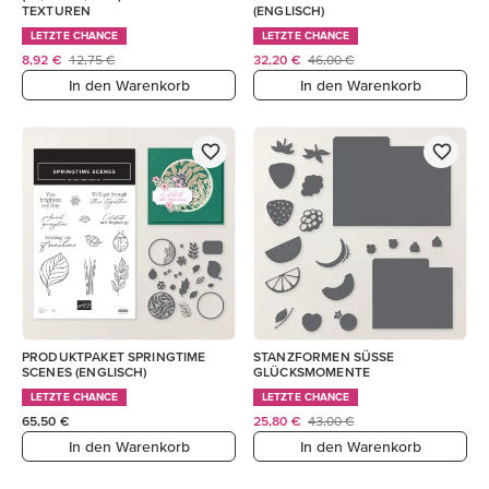
TEXTUREN
(ENGLISCH)
LETZTE CHANCE
LETZTE CHANCE
8,92 €
12,75 €
32,20 €
46,00 €
In den Warenkorb
In den Warenkorb
PRODUKTPAKET SPRINGTIME
STANZFORMEN SÜSSE
SCENES (ENGLISCH)
GLÜCKSMOMENTE
LETZTE CHANCE
LETZTE CHANCE
65,50 €
25,80 €
43,00 €
In den Warenkorb
In den Warenkorb