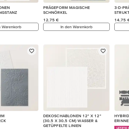
ONEN
PRÄGEFORM MAGISCHE
3-D-P
NGSTANZ
SCHNÖRKEL
STRUK
12,75 €
14,75 
n Warenkorb
In den Warenkorb
RM
DEKOSCHABLONEN 12" X 12"
HYBRI
ECK
(30,5 X 30,5 CM) WASSER &
ERINNE
GETÜPFELTE LINIEN
LETZTE