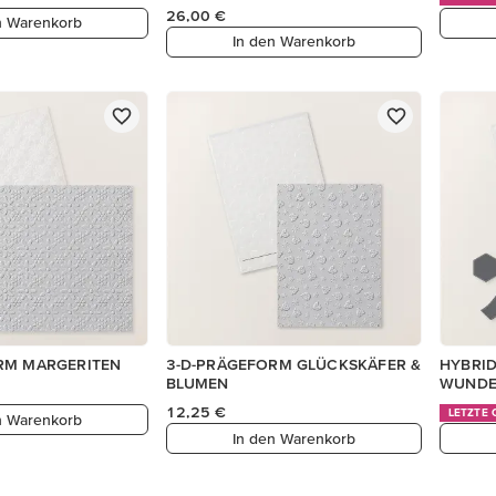
26,00 €
n Warenkorb
In den Warenkorb
RM MARGERITEN
3-D-PRÄGEFORM GLÜCKSKÄFER &
HYBRI
BLUMEN
WUNDE
12,25 €
LETZTE
n Warenkorb
In den Warenkorb