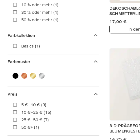
10 % oder mehr (1)
DEKOSCHABL
30 % oder mehr (1)
SCHMETTERLI
50 % oder mehr (1)
17,00 €
In de
Farbkollektion
Basics (1)
Farbmuster
Preis
5 €–10 € (3)
10 €–25 € (15)
25 €–50 € (7)
3-D-PRÄGEFO
50 €+ (1)
BLUMENGEST
14,75 €