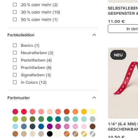
20 % oder mehr (2)
SELBSTKLEBE
30 % oder mehr (10)
GESPENSTER 
50 % oder mehr (1)
11,00 €
In de
Farbkollektion
Basics (1)
Neutralfarben (2)
NEU
Pastellfarben (4)
Prachtfarben (6)
Signalfarben (3)
In Colors (12)
Farbmuster
1/4" (6,4 MM)
GESCHENKBAN
10,50 €