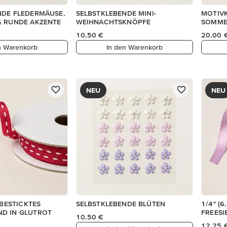
NDE FLEDERMÄUSE,
SELBSTKLEBENDE MINI-
MOTIV
& RUNDE AKZENTE
WEIHNACHTSKNÖPFE
SOMME
10,50 €
20,00 
n Warenkorb
In den Warenkorb
NEU
NEU
 BESTICKTES
SELBSTKLEBENDE BLÜTEN
1/4" (
D IN GLUTROT
FREESI
10,50 €
12,25 