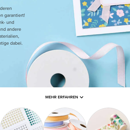
nderen
 garantiert!
nk- und
und andere
terialien,
tige dabei.
MEHR ERFAHREN