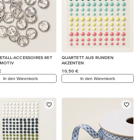
ETALL-ACCESSOIRES MIT
QUARTETT AUS RUNDEN
-MOTIV
AKZENTEN
€
10,50 €
In den Warenkorb
In den Warenkorb