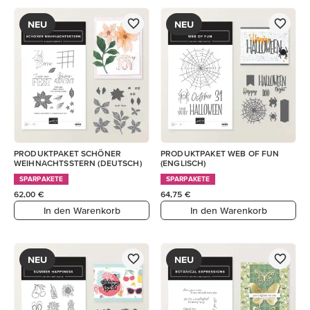
NEU
NEU
PRODUKTPAKET SCHÖNER
PRODUKTPAKET WEB OF FUN
WEIHNACHTSSTERN (DEUTSCH)
(ENGLISCH)
SPARPAKETE
SPARPAKETE
62,00 €
64,75 €
In den Warenkorb
In den Warenkorb
NEU
NEU