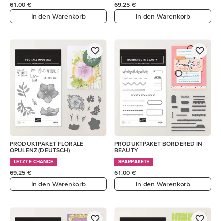
61,00 €
69,25 €
In den Warenkorb
In den Warenkorb
PRODUKTPAKET FLORALE
PRODUKTPAKET BORDERED IN
OPULENZ (DEUTSCH)
BEAUTY
LETZTE CHANCE
SPARPAKETE
69,25 €
61,00 €
In den Warenkorb
In den Warenkorb