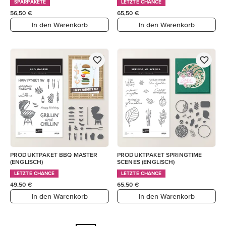
SPARPAKETE
LETZTE CHANCE
56,50 €
65,50 €
In den Warenkorb
In den Warenkorb
PRODUKTPAKET BBQ MASTER
PRODUKTPAKET SPRINGTIME
(ENGLISCH)
SCENES (ENGLISCH)
LETZTE CHANCE
LETZTE CHANCE
49,50 €
65,50 €
In den Warenkorb
In den Warenkorb