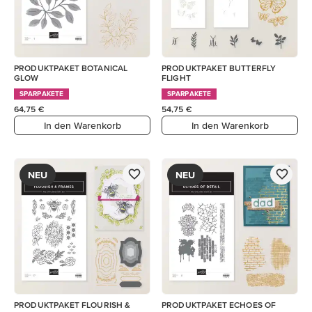
PRODUKTPAKET BOTANICAL
PRODUKTPAKET BUTTERFLY
GLOW
FLIGHT
SPARPAKETE
SPARPAKETE
64,75 €
54,75 €
In den Warenkorb
In den Warenkorb
NEU
NEU
PRODUKTPAKET FLOURISH &
PRODUKTPAKET ECHOES OF