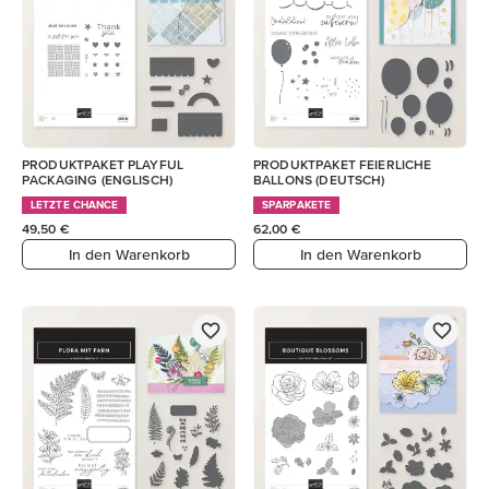
PRODUKTPAKET PLAYFUL
PRODUKTPAKET FEIERLICHE
PACKAGING (ENGLISCH)
BALLONS (DEUTSCH)
LETZTE CHANCE
SPARPAKETE
49,50 €
62,00 €
In den Warenkorb
In den Warenkorb