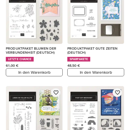
PRODUKTPAKET BLUMEN DER
PRODUKTPAKET GUTE ZEITEN
VERBUNDENHEIT (DEUTSCH)
(DEUTSCH)
LETZTE CHANCE
SPARPAKETE
61,00 €
48,50 €
In den Warenkorb
In den Warenkorb