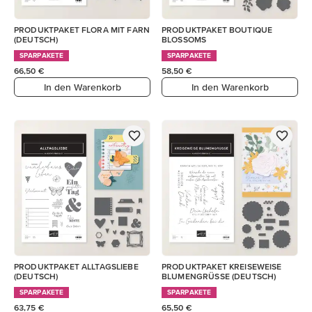
PRODUKTPAKET FLORA MIT FARN
PRODUKTPAKET BOUTIQUE
(DEUTSCH)
BLOSSOMS
SPARPAKETE
SPARPAKETE
66,50 €
58,50 €
In den Warenkorb
In den Warenkorb
PRODUKTPAKET ALLTAGSLIEBE
PRODUKTPAKET KREISEWEISE
(DEUTSCH)
BLUMENGRÜSSE (DEUTSCH)
SPARPAKETE
SPARPAKETE
63,75 €
65,50 €