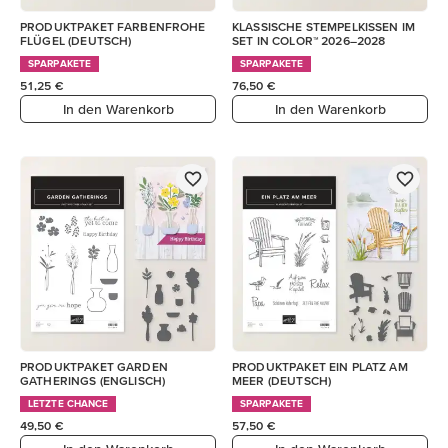
PRODUKTPAKET FARBENFROHE
KLASSISCHE STEMPELKISSEN IM
FLÜGEL (DEUTSCH)
SET IN COLOR™ 2026–2028
SPARPAKETE
SPARPAKETE
51,25 €
76,50 €
In den Warenkorb
In den Warenkorb
PRODUKTPAKET GARDEN
PRODUKTPAKET EIN PLATZ AM
GATHERINGS (ENGLISCH)
MEER (DEUTSCH)
LETZTE CHANCE
SPARPAKETE
49,50 €
57,50 €