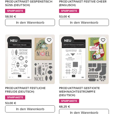
PRODUKTPAKET GESPENSTISCH
PRODUKTPAKET FESTIVE CHEER
SÜSS (DEUTSCH)
(ENGLISCH)
SPARPAKETE
SPARPAKETE
58,50 €
53,00 €
In den Warenkorb
In den Warenkorb
NEU
NEU
PRODUKTPAKET FESTLICHE
PRODUKTPAKET GESTICKTE
FREUDE (DEUTSCH)
WEIHNACHTSSTRÜMPFE
(DEUTSCH)
SPARPAKETE
SPARPAKETE
53,00 €
68,25 €
In den Warenkorb
In den Warenkorb