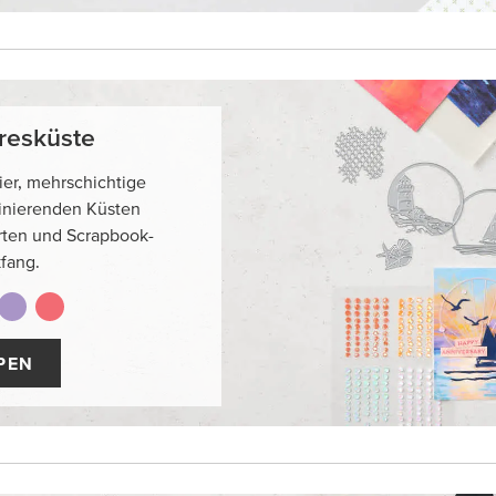
resküste
r, mehrschichtige
inierenden Küsten
rten und Scrapbook-
fang.
PEN