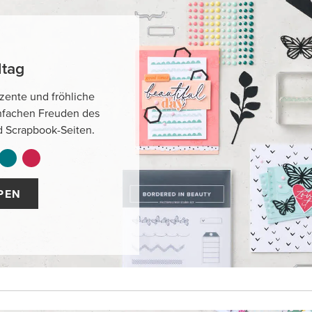
ltag
zente und fröhliche
nfachen Freuden des
d Scrapbook-Seiten.
PEN