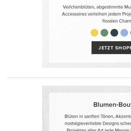
Veilchenblüten, abgestimmte Mu
Accessoires verleihen jedem Proj
floralen Char
JETZT SHOP
Blumen-Bou
Blüten in sanften Tönen, Akzen
nostalgieverliebte Designs sch
Projekten aller Art jede Menge