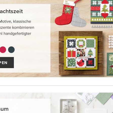
achtszeit
otive, klassische
kzente kombinieren
hl handgefertigter
.
PEN
aum