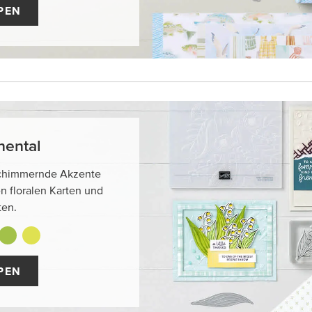
PEN
hental
schimmernde Akzente
n floralen Karten und
ten.
PEN