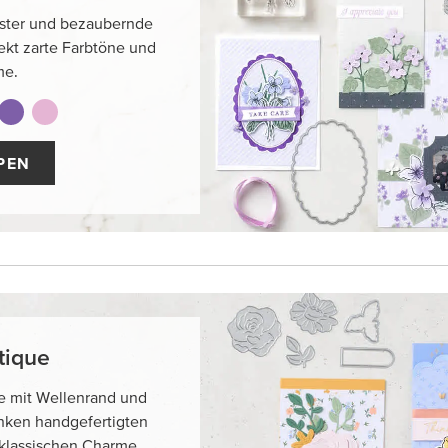
ster und bezaubernde
ekt zarte Farbtöne und
me.
PEN
tique
te mit Wellenrand und
enken handgefertigten
 klassischen Charme.