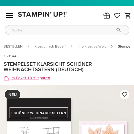
BESTELLEN
Kreativ nach Bedarf
Ihre kreative Welt
Stempelse
168144
STEMPELSET KLARSICHT SCHÖNER
WEIHNACHTSSTERN (DEUTSCH)
Im Paket 10 % sparen
NEU