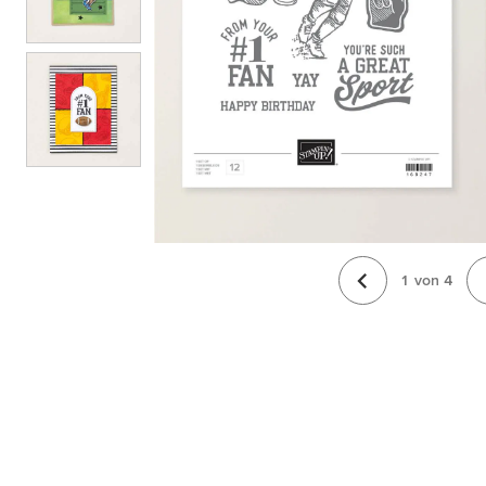
1
von
4