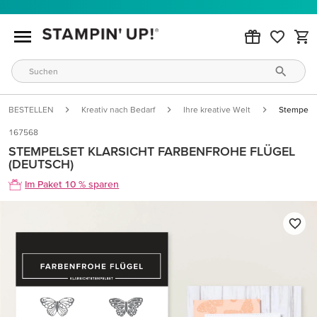
BESTELLEN
Kreativ nach Bedarf
Ihre kreative Welt
Stempelse
167568
STEMPELSET KLARSICHT FARBENFROHE FLÜGEL
(DEUTSCH)
Im Paket 10 % sparen