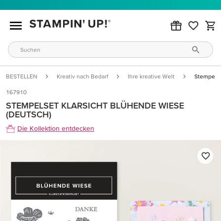
BESTELLEN
Kreativ nach Bedarf
Ihre kreative Welt
Stempelse
167910
STEMPELSET KLARSICHT BLÜHENDE WIESE
(DEUTSCH)
Die Kollektion entdecken