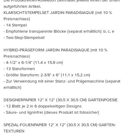
Die Produktreihen-Kollektion beinhaltet jeweils einen der unten
aufgeführten Artikel.
KLARSICHTSTEMPELSET JARDIN PARADISIAQUE (mit 10 %
Preisnachlass)
- 14 Stempel
- Empfohlene transparente Blöcke (separat erhältlich): b, c, e
- Two-Step-Stempelset
HYBRID-PRÄGEFORM JARDIN PARADISIAQUE (mit 10 %
Preisnachlass)
- 4-1/2" x 6-1/4" (11,4 x 15,9 cm)
- 13 Stanzformen
- Größte Stanzform: 2-3/8" x 6" (11,1 x 15,2 cm)
- Zur Verwendung mit einer Stanz- und Prägemaschine (separat
erhältlich)
DESIGNERPAPIER 12" X 12" (30,5 X 30,5 CM) GARTENPOESIE
- 12 Blatt: je 2 in 6 doppelseitigen Designs
- Säure- und ligninfrei (dieses Produkt ist fotosicher)
SPEZIAL-FOLIENPAPIER 12" X 12" (30,5 X 30,5 CM) GARTEN-
TEXTUREN