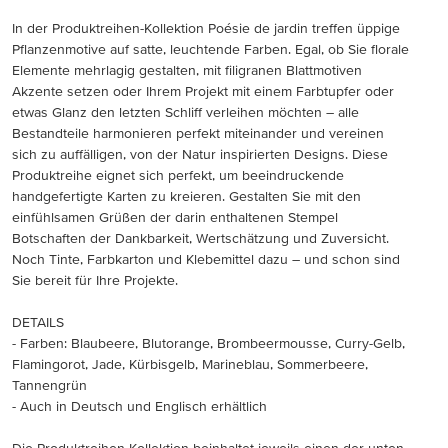
In der Produktreihen-Kollektion Poésie de jardin treffen üppige
Pflanzenmotive auf satte, leuchtende Farben. Egal, ob Sie florale
Elemente mehrlagig gestalten, mit filigranen Blattmotiven
Akzente setzen oder Ihrem Projekt mit einem Farbtupfer oder
etwas Glanz den letzten Schliff verleihen möchten – alle
Bestandteile harmonieren perfekt miteinander und vereinen
sich zu auffälligen, von der Natur inspirierten Designs. Diese
Produktreihe eignet sich perfekt, um beeindruckende
handgefertigte Karten zu kreieren. Gestalten Sie mit den
einfühlsamen Grüßen der darin enthaltenen Stempel
Botschaften der Dankbarkeit, Wertschätzung und Zuversicht.
Noch Tinte, Farbkarton und Klebemittel dazu – und schon sind
Sie bereit für Ihre Projekte.
DETAILS
- Farben: Blaubeere, Blutorange, Brombeermousse, Curry-Gelb,
Flamingorot, Jade, Kürbisgelb, Marineblau, Sommerbeere,
Tannengrün
- Auch in Deutsch und Englisch erhältlich