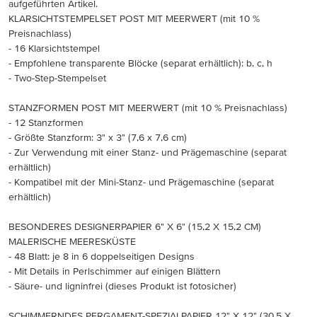
aufgeführten Artikel.
KLARSICHTSTEMPELSET POST MIT MEERWERT (mit 10 %
Preisnachlass)
- 16 Klarsichtstempel
- Empfohlene transparente Blöcke (separat erhältlich): b, c, h
- Two-Step-Stempelset
STANZFORMEN POST MIT MEERWERT (mit 10 % Preisnachlass)
- 12 Stanzformen
- Größte Stanzform: 3" x 3" (7,6 x 7,6 cm)
- Zur Verwendung mit einer Stanz- und Prägemaschine (separat
erhältlich)
- Kompatibel mit der Mini-Stanz- und Prägemaschine (separat
erhältlich)
BESONDERES DESIGNERPAPIER 6" X 6" (15,2 X 15,2 CM)
MALERISCHE MEERESKÜSTE
- 48 Blatt: je 8 in 6 doppelseitigen Designs
- Mit Details in Perlschimmer auf einigen Blättern
- Säure- und ligninfrei (dieses Produkt ist fotosicher)
SCHIMMERNDES PERGAMENT-SPEZIALPAPIER 12" X 12" (30,5 X