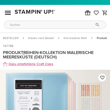
BESTELLEN
Kreativ nach Bedarf
Ihre kreative Welt
Produktre
167788
PRODUKTREIHEN-KOLLEKTION MALERISCHE
MEERESKÜSTE (DEUTSCH)
Dazu empfohlene Craft Class