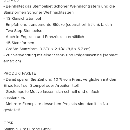
DETAILS
- Beinhaltet das Stempelset Schöner Weihnachtsstern und die
Stanzformen Schöner Weihnachtsstern
- 13 Klarsichtstempel
- Empfohlene transparente Blöcke (separat erhältlich): b, d, h
- Two-Step-Stempelset
- Auch in Englisch und Französisch erhältlich
- 15 Stanzformen
- Größte Stanzform: 3-3/8" x 2-1/4" (8,6 x 5,7 cm)
- Zur Verwendung mit einer Stanz- und Prägemaschine (separat
erhältlich)
PRODUKTPAKETE
- Damit sparen Sie Zeit und 10 % vom Preis, verglichen mit dem
Einzelkauf der Stempel oder Arbeitsmittel!
- Gestempelte Motive lassen sich schnell und einfach
ausstanzen.
- Mehrere Exemplare desselben Projekts sind damit im Nu
gestaltet!
GPSR
Stampin’ Up! Europe GmbH