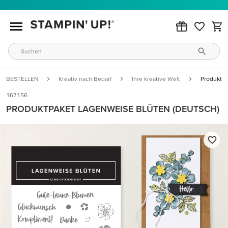
BESTELLEN
Kreativ nach Bedarf
Ihre kreative Welt
Produktpa
167156
PRODUKTPAKET LAGENWEISE BLÜTEN (DEUTSCH)