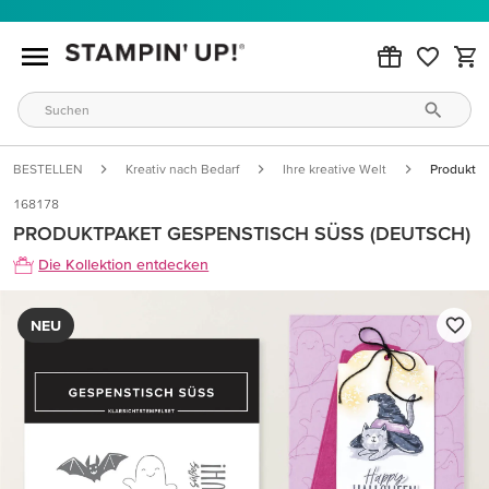
BESTELLEN
Kreativ nach Bedarf
Ihre kreative Welt
Produktpa
168178
PRODUKTPAKET GESPENSTISCH SÜSS (DEUTSCH)
Die Kollektion entdecken
NEU