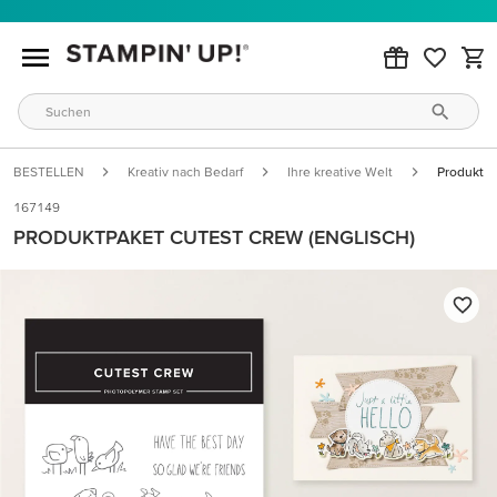
BESTELLEN
Kreativ nach Bedarf
Ihre kreative Welt
Produktpa
167149
PRODUKTPAKET CUTEST CREW (ENGLISCH)