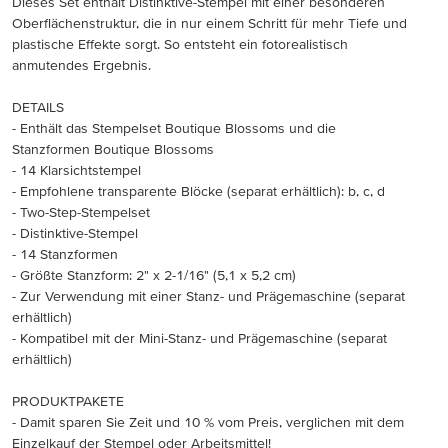
Dieses Set enthält Distinktive-Stempel mit einer besonderen
Oberflächenstruktur, die in nur einem Schritt für mehr Tiefe und
plastische Effekte sorgt. So entsteht ein fotorealistisch
anmutendes Ergebnis.
DETAILS
- Enthält das Stempelset Boutique Blossoms und die
Stanzformen Boutique Blossoms
- 14 Klarsichtstempel
- Empfohlene transparente Blöcke (separat erhältlich): b, c, d
- Two-Step-Stempelset
- Distinktive-Stempel
- 14 Stanzformen
- Größte Stanzform: 2" x 2-1/16" (5,1 x 5,2 cm)
- Zur Verwendung mit einer Stanz- und Prägemaschine (separat
erhältlich)
- Kompatibel mit der Mini-Stanz- und Prägemaschine (separat
erhältlich)
PRODUKTPAKETE
- Damit sparen Sie Zeit und 10 % vom Preis, verglichen mit dem
Einzelkauf der Stempel oder Arbeitsmittel!