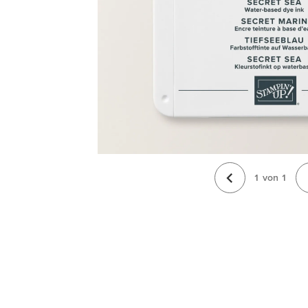
1
von
1