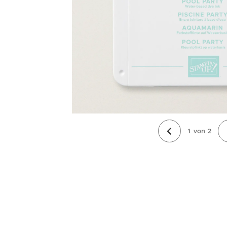
1
von
2