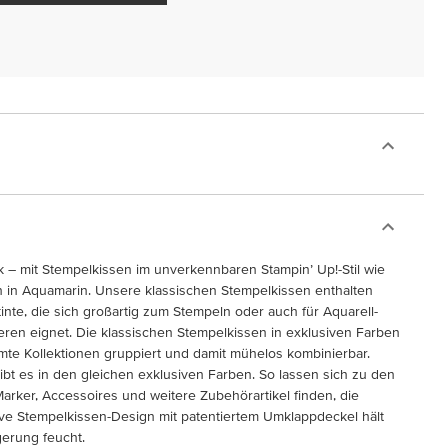
k – mit Stempelkissen im unverkennbaren Stampin’ Up!-Stil wie
 in Aquamarin. Unsere klassischen Stempelkissen enthalten
inte, die sich großartig zum Stempeln oder auch für Aquarell-
ren eignet. Die klassischen Stempelkissen in exklusiven Farben
mte Kollektionen gruppiert und damit mühelos kombinierbar.
bt es in den gleichen exklusiven Farben. So lassen sich zu den
Marker, Accessoires und weitere Zubehörartikel finden, die
ive Stempelkissen-Design mit patentiertem Umklappdeckel hält
gerung feucht.