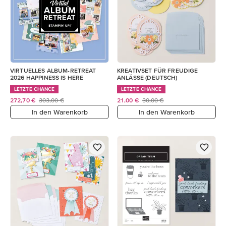
VIRTUELLES ALBUM-RETREAT
KREATIVSET FÜR FREUDIGE
2026 HAPPINESS IS HERE
ANLÄSSE (DEUTSCH)
LETZTE CHANCE
LETZTE CHANCE
272,70 €
303,00 €
21,00 €
30,00 €
In den Warenkorb
In den Warenkorb