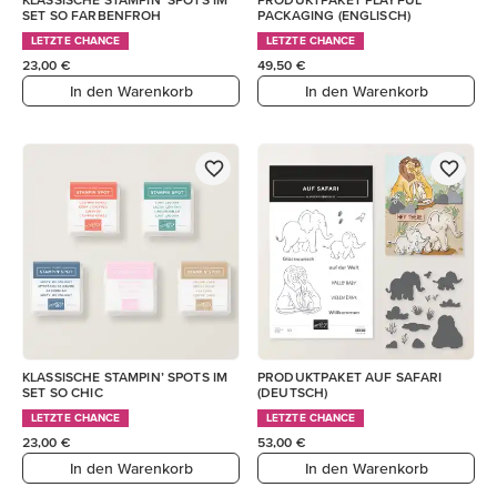
SET SO FARBENFROH
PACKAGING (ENGLISCH)
LETZTE CHANCE
LETZTE CHANCE
23,00 €
49,50 €
In den Warenkorb
In den Warenkorb
KLASSISCHE STAMPIN’ SPOTS IM
PRODUKTPAKET AUF SAFARI
SET SO CHIC
(DEUTSCH)
LETZTE CHANCE
LETZTE CHANCE
23,00 €
53,00 €
In den Warenkorb
In den Warenkorb