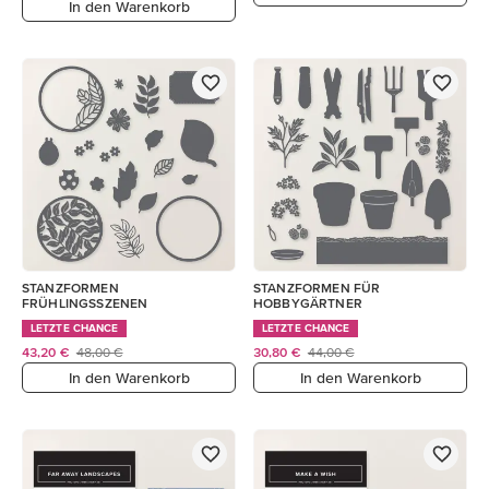
In den Warenkorb
STANZFORMEN
STANZFORMEN FÜR
FRÜHLINGSSZENEN
HOBBYGÄRTNER
LETZTE CHANCE
LETZTE CHANCE
43,20 €
48,00 €
30,80 €
44,00 €
In den Warenkorb
In den Warenkorb