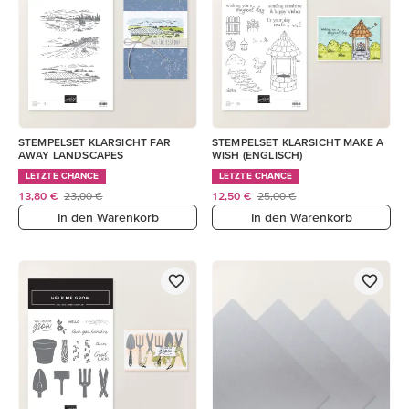
STEMPELSET KLARSICHT FAR
STEMPELSET KLARSICHT MAKE A
AWAY LANDSCAPES
WISH (ENGLISCH)
LETZTE CHANCE
LETZTE CHANCE
13,80 €
23,00 €
12,50 €
25,00 €
In den Warenkorb
In den Warenkorb