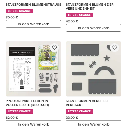
STANZFORMEN BLUMENSTRAUSS
STANZFORMEN BLUMEN DER
VERBUNDENHEIT
LETZTE CHANCE
LETZTE CHANCE
30,00 €
42,00 €
In den Warenkorb
In den Warenkorb
PRODUKTPAKET LEBEN IN
STANZFORMEN VERSPIELT
VOLLER BLÜTE (DEUTSCH)
VERPACKT
LETZTE CHANCE
LETZTE CHANCE
62,00 €
33,00 €
In den Warenkorb
In den Warenkorb