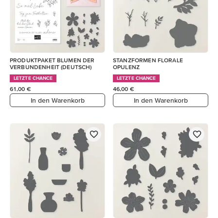
PRODUKTPAKET BLUMEN DER
STANZFORMEN FLORALE
VERBUNDENHEIT (DEUTSCH)
OPULENZ
LETZTE CHANCE
LETZTE CHANCE
61,00 €
46,00 €
In den Warenkorb
In den Warenkorb