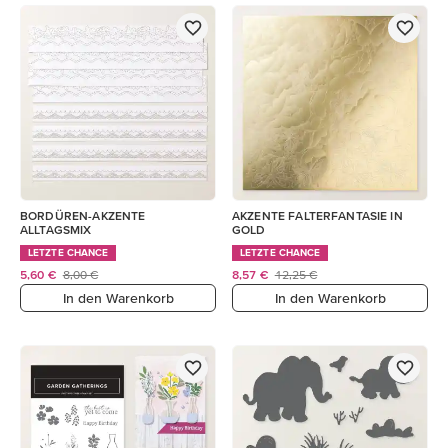
BORDÜREN-AKZENTE
AKZENTE FALTERFANTASIE IN
ALLTAGSMIX
GOLD
LETZTE CHANCE
LETZTE CHANCE
5,60 €
8,00 €
8,57 €
12,25 €
In den Warenkorb
In den Warenkorb