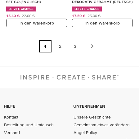
SET GO (ENGLISCH)
DEKORATIV GERAHMT (DEUTSCH)
LETZTE CHANCE
LETZTE CHANCE
15,40 €
22,00 €
17,50 €
25,00 €
In den Warenkorb
In den Warenkorb
1
2
3
HILFE
UNTERNEHMEN
Kontakt
Unsere Geschichte
Bestellung und Umtausch
Gemeinsam etwas verändern
Versand
Angel Policy