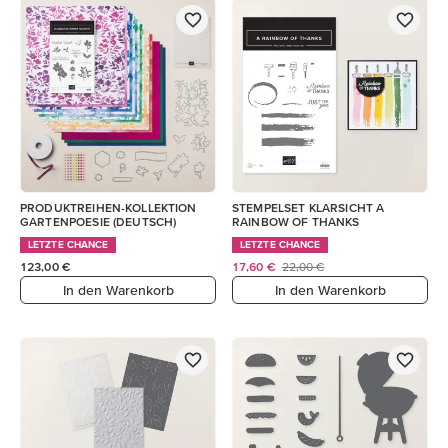
PRODUKTREIHEN-KOLLEKTION
STEMPELSET KLARSICHT A
GARTENPOESIE (DEUTSCH)
RAINBOW OF THANKS
LETZTE CHANCE
LETZTE CHANCE
123,00 €
17,60 €
22,00 €
In den Warenkorb
In den Warenkorb