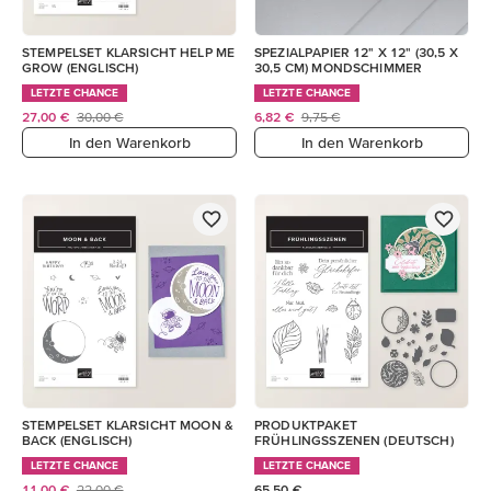
STEMPELSET KLARSICHT HELP ME
SPEZIALPAPIER 12" X 12" (30,5 X
GROW (ENGLISCH)
30,5 CM) MONDSCHIMMER
LETZTE CHANCE
LETZTE CHANCE
27,00 €
30,00 €
6,82 €
9,75 €
In den Warenkorb
In den Warenkorb
STEMPELSET KLARSICHT MOON &
PRODUKTPAKET
BACK (ENGLISCH)
FRÜHLINGSSZENEN (DEUTSCH)
LETZTE CHANCE
LETZTE CHANCE
11,00 €
22,00 €
65,50 €