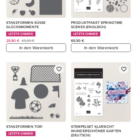
STANZFORMEN SÜSSE
PRODUKTPAKET SPRINGTIME
GLÜCKSMOMENTE
SCENES (ENGLISCH)
LETZTE CHANCE
LETZTE CHANCE
25,80 €
43,00 €
65,50 €
In den Warenkorb
In den Warenkorb
STANZFORMEN TOR!
STEMPELSET KLARSICHT
WUNDERSCHÖNER GARTEN
LETZTE CHANCE
(DEUTSCH)