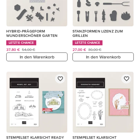
HYBRID-PRÄGEFORM
STANZFORMEN LIZENZ ZUM
WUNDERSCHÖNER GARTEN
GRILLEN
LETZTE CHANCE
LETZTE CHANCE
37,80 €
54,00 €
27,00 €
30,00 €
In den Warenkorb
In den Warenkorb
STEMPELSET KLARSICHT READY
STEMPELSET KLARSICHT